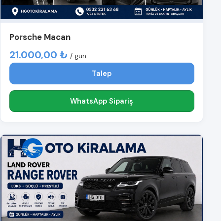
Porsche Macan
21.000,00 ₺
/ gün
Talep
WhatsApp Sipariş