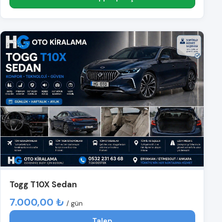
Togg T10X Sedan
7.000,00 ₺
/ gün
Talep