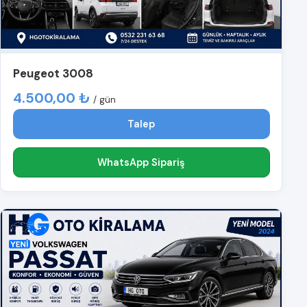
Peugeot 3008
4.500,00 ₺
/ gün
Talep
WhatsApp Sipariş