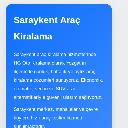
Saraykent Araç
Kiralama
Saraykent araç kiralama hizmetlerinde
HG Oto Kiralama olarak Yozgat’ın
ilçesinde günlük, haftalık ve aylık araç
kiralama çözümleri sunuyoruz. Ekonomik,
otomatik, sedan ve SUV araç
alternatifleriyle güvenli ulaşım sağlıyoruz.
Saraykent merkez, mahalleler ve çevre
köylere hızlı araç teslim hizmeti
sunulmaktadır.