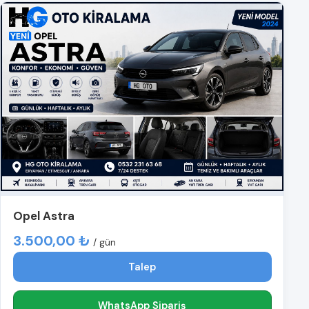
Opel Astra
3.500,00 ₺
/ gün
Talep
WhatsApp Sipariş