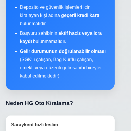
Depozito ve güvenlik işlemleri için
kiralayan kişi adına
geçerli kredi kartı
bulunmalıdır.
Başvuru sahibinin
aktif haciz veya icra
kaydı
bulunmamalıdır.
Gelir durumunun doğrulanabilir olması
(SGK’lı çalışan, Bağ-Kur’lu çalışan,
emekli veya düzenli gelir sahibi bireyler
kabul edilmektedir)
Neden HG Oto Kiralama?
Saraykent hızlı teslim