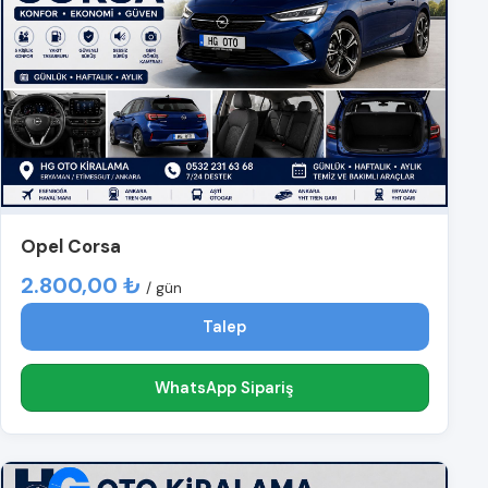
Opel Corsa
2.800,00 ₺
/ gün
Talep
WhatsApp Sipariş