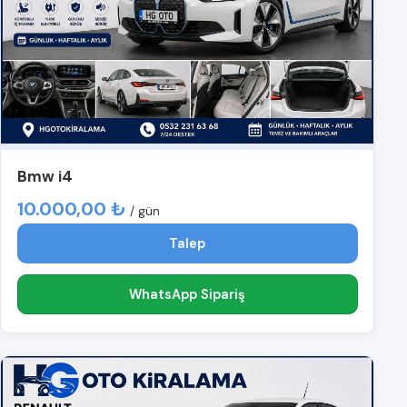
Bmw i4
10.000,00 ₺
/ gün
Talep
WhatsApp Sipariş