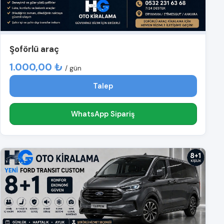
Şoförlü araç
1.000,00 ₺
/ gün
Talep
WhatsApp Sipariş