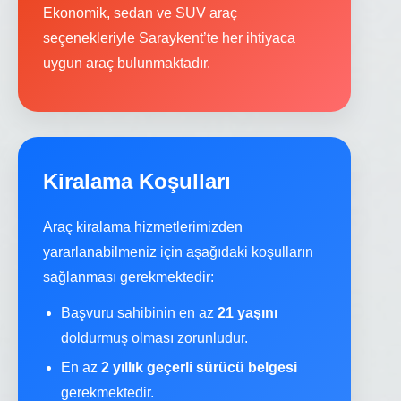
Ekonomik, sedan ve SUV araç
seçenekleriyle Saraykent’te her ihtiyaca
uygun araç bulunmaktadır.
Kiralama Koşulları
Araç kiralama hizmetlerimizden
yararlanabilmeniz için aşağıdaki koşulların
sağlanması gerekmektedir:
Başvuru sahibinin en az
21 yaşını
doldurmuş olması zorunludur.
En az
2 yıllık geçerli sürücü belgesi
gerekmektedir.