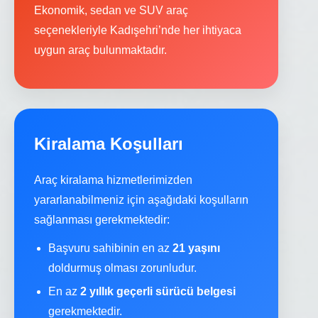
Ekonomik, sedan ve SUV araç
seçenekleriyle Kadışehri’nde her ihtiyaca
uygun araç bulunmaktadır.
Kiralama Koşulları
Araç kiralama hizmetlerimizden
yararlanabilmeniz için aşağıdaki koşulların
sağlanması gerekmektedir:
Başvuru sahibinin en az
21 yaşını
doldurmuş olması zorunludur.
En az
2 yıllık geçerli sürücü belgesi
gerekmektedir.