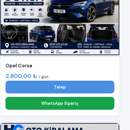
Opel Corsa
2.800,00 ₺
/ gün
Talep
WhatsApp Sipariş