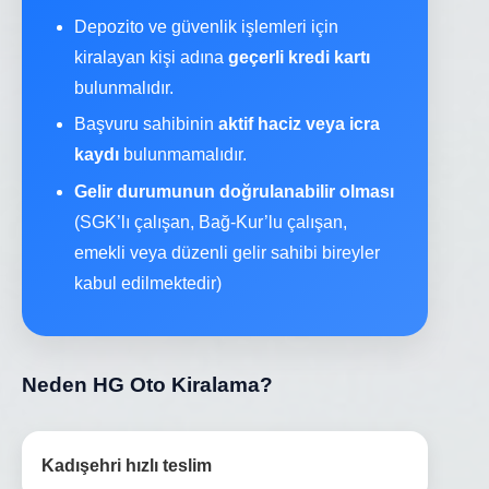
Depozito ve güvenlik işlemleri için
kiralayan kişi adına
geçerli kredi kartı
bulunmalıdır.
Başvuru sahibinin
aktif haciz veya icra
kaydı
bulunmamalıdır.
Gelir durumunun doğrulanabilir olması
(SGK’lı çalışan, Bağ-Kur’lu çalışan,
emekli veya düzenli gelir sahibi bireyler
kabul edilmektedir)
Neden HG Oto Kiralama?
Kadışehri hızlı teslim