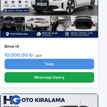
Bmw i4
10.000,00 ₺
/ gün
Talep
WhatsApp Sipariş