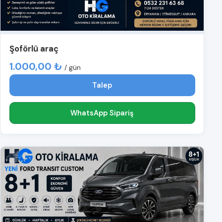
Şoförlü araç
1.000,00 ₺
/ gün
Talep
WhatsApp Sipariş