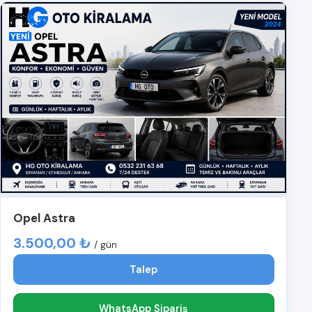
Opel Astra
3.500,00 ₺
/ gün
Talep
WhatsApp Sipariş