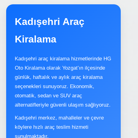
Kadışehri Araç
Kiralama
Kadışehri araç kiralama hizmetlerinde HG
Oto Kiralama olarak Yozgat’ın ilçesinde
günlük, haftalık ve aylık araç kiralama
seçenekleri sunuyoruz. Ekonomik,
otomatik, sedan ve SUV araç
alternatifleriyle güvenli ulaşım sağlıyoruz.
Kadışehri merkez, mahalleler ve çevre
köylere hızlı araç teslim hizmeti
sunulmaktadır.