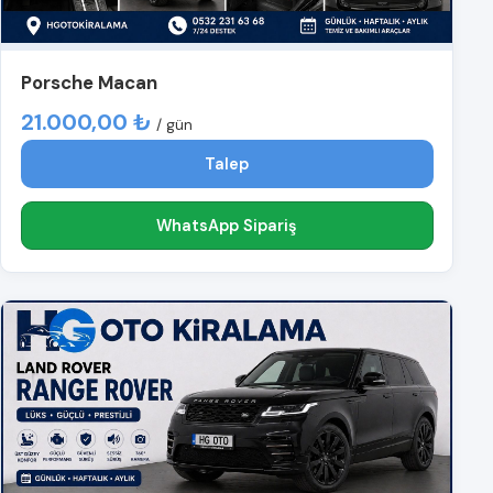
Porsche Macan
21.000,00 ₺
/ gün
Talep
WhatsApp Sipariş