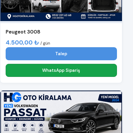
Peugeot 3008
4.500,00 ₺
/ gün
Talep
WhatsApp Sipariş