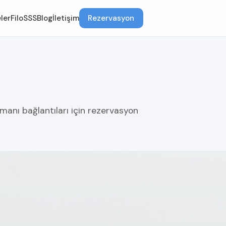
ler
Filo
SSS
Blog
İletişim
Rezervasyon
manı bağlantıları için rezervasyon