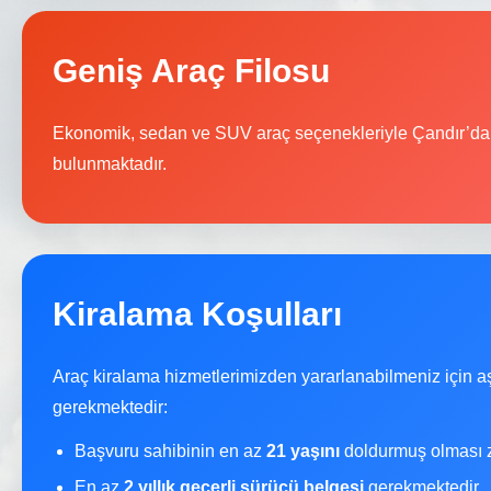
Geniş Araç Filosu
Ekonomik, sedan ve SUV araç seçenekleriyle Çandır’da 
bulunmaktadır.
Kiralama Koşulları
Araç kiralama hizmetlerimizden yararlanabilmeniz için a
gerekmektedir:
Başvuru sahibinin en az
21 yaşını
doldurmuş olması z
En az
2 yıllık geçerli sürücü belgesi
gerekmektedir.