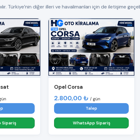
Türkiye’nin diğer illeri ve havalimanları için de iletişime geçebi
ssat
Opel Corsa
2.800,00 ₺
gün
/ gün
ep
Talep
Sipariş
WhatsApp Sipariş