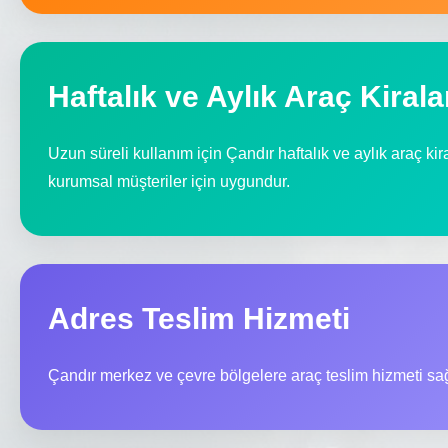
Haftalık ve Aylık Araç Kiral
Uzun süreli kullanım için Çandır haftalık ve aylık araç ki
kurumsal müşteriler için uygundur.
Adres Teslim Hizmeti
Çandır merkez ve çevre bölgelere araç teslim hizmeti sa