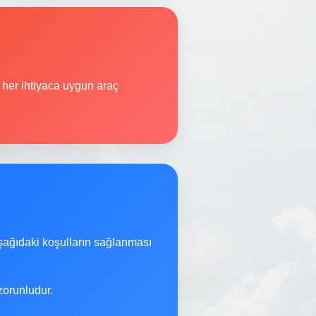
her ihtiyaca uygun araç
şağıdaki koşulların sağlanması
orunludur.