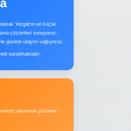
ma
olarak Yozgat’ın en küçük
ralama çözümleri sunuyoruz.
e güvenli ulaşım sağlıyoruz.
meti sunulmaktadır.
izmetimiz ekonomik çözümler