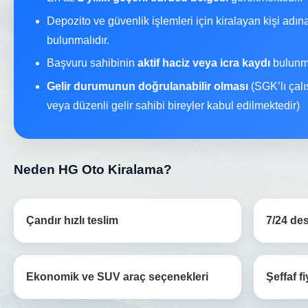
Depozito ve güvenlik işlemleri için kiralayan kişi adı
bulunmalıdır.
Başvuru sahibinin
aktif haciz veya icra kaydı
bulunma
Gelir durumunun doğrulanabilir olması
(SGK’lı çalı
veya düzenli gelir sahibi bireyler kabul edilmektedir)
Neden HG Oto Kiralama?
Çandır hızlı teslim
7/24 des
Ekonomik ve SUV araç seçenekleri
Şeffaf fi