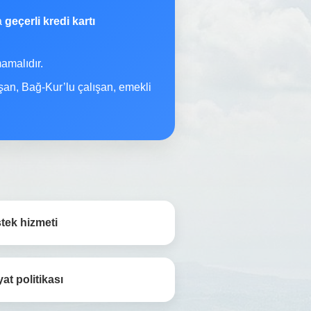
na
geçerli kredi kartı
malıdır.
şan, Bağ-Kur’lu çalışan, emekli
tek hizmeti
yat politikası