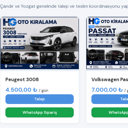
Çandır ve Yozgat genelinde talep ve teslim koordinasyonu yapılır. 
Peugeot 3008
Volkswagen Pa
4.500,00 ₺
7.000,00 ₺
/ gün
/ 
Talep
Tal
WhatsApp Sipariş
WhatsApp 