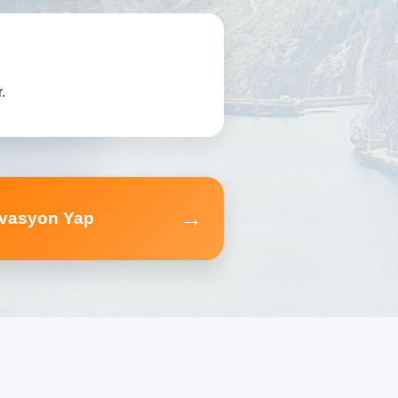
.
→
vasyon Yap