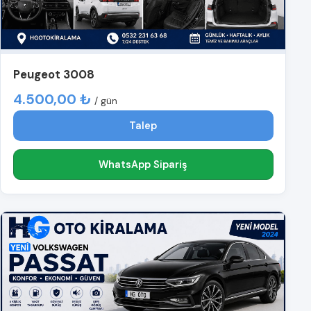
Peugeot 3008
4.500,00 ₺
/ gün
Talep
WhatsApp Sipariş