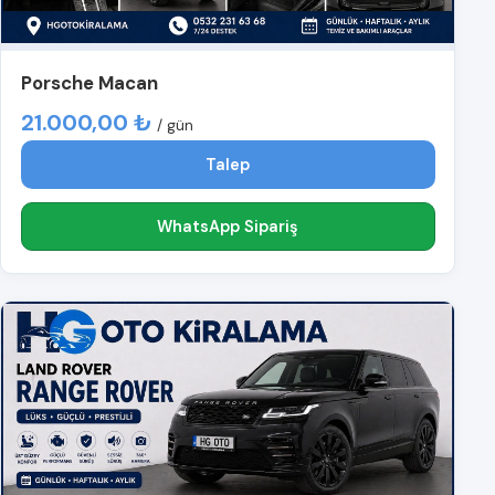
Porsche Macan
21.000,00 ₺
/ gün
Talep
WhatsApp Sipariş