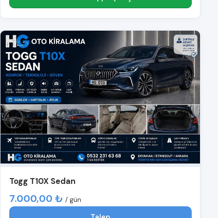
Togg T10X Sedan
7.000,00 ₺
/ gün
Talep