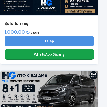
Şoförlü araç
1.000,00 ₺
/ gün
Talep
WhatsApp Sipariş