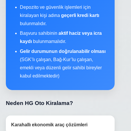
Depozito ve güvenlik işlemleri için
kiralayan kişi adına
geçerli kredi kartı
bulunmalıdır.
Başvuru sahibinin
aktif haciz veya icra
kaydı
bulunmamalıdır.
Gelir durumunun doğrulanabilir olması
(SGK’lı çalışan, Bağ-Kur’lu çalışan,
emekli veya düzenli gelir sahibi bireyler
kabul edilmektedir)
Neden HG Oto Kiralama?
Karahallı ekonomik araç çözümleri