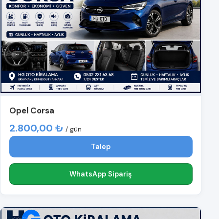
Opel Corsa
2.800,00 ₺
/ gün
Talep
WhatsApp Sipariş