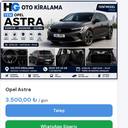
Opel Astra
3.500,00 ₺
/ gün
Talep
WhatsApp Sipariş