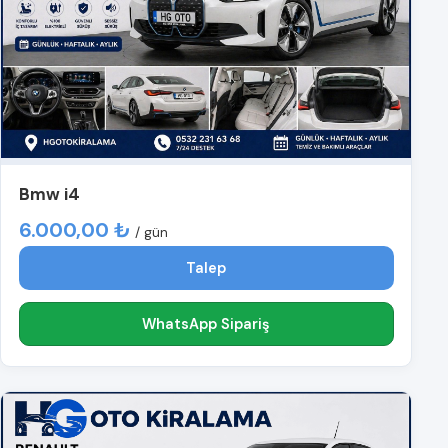
Bmw i4
6.000,00 ₺
/ gün
Talep
WhatsApp Sipariş