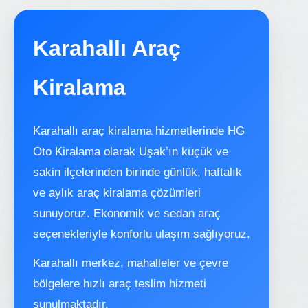
Karahallı Araç
Kiralama
Karahallı araç kiralama hizmetlerinde HG
Oto Kiralama olarak Uşak’ın küçük ve
sakin ilçelerinden birinde günlük, haftalık
ve aylık araç kiralama çözümleri
sunuyoruz. Ekonomik ve sedan araç
seçenekleriyle konforlu ulaşım sağlıyoruz.
Karahallı merkez, mahalleler ve çevre
bölgelere hızlı araç teslim hizmeti
sunulmaktadır.