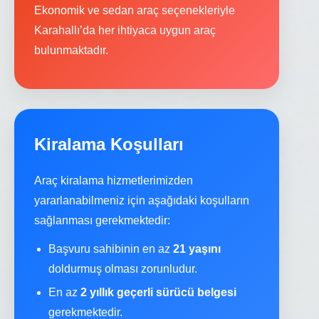
Ekonomik ve sedan araç seçenekleriyle
Karahallı’da her ihtiyaca uygun araç
bulunmaktadır.
Kiralama Koşulları
Araç kiralama hizmetlerimizden
yararlanabilmeniz için aşağıdaki koşulların
sağlanması gerekmektedir:
Başvuru sahibinin en az
21 yaşını
doldurmuş olması zorunludur.
En az
2 yıllık geçerli sürücü belgesi
gerekmektedir.