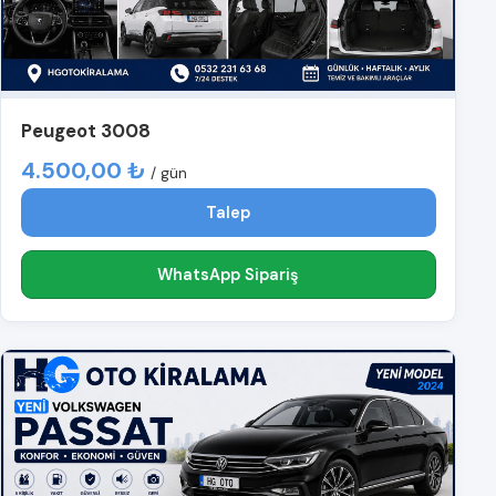
Peugeot 3008
4.500,00 ₺
/ gün
Talep
WhatsApp Sipariş