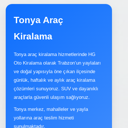
Tonya Araç
Kiralama
Tonya araç kiralama hizmetlerinde HG
Oto Kiralama olarak Trabzon’un yaylaları
ve doğal yapısıyla öne çıkan ilçesinde
günlük, haftalık ve aylık araç kiralama
çözümleri sunuyoruz. SUV ve dayanıklı
araçlarla güvenli ulaşım sağlıyoruz.
Tonya merkez, mahalleler ve yayla
yollarına araç teslim hizmeti
sunulmaktadır.