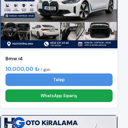
Bmw i4
10.000,00 ₺
/ gün
Talep
WhatsApp Sipariş