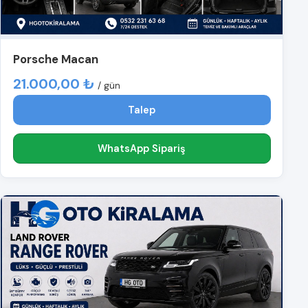
Porsche Macan
21.000,00 ₺
/ gün
Talep
WhatsApp Sipariş