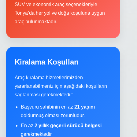
SUV ve ekonomik araç seçenekleriyle
Tonya’da her yol ve doğa koşuluna uygun
araç bulunmaktadır.
Kiralama Koşulları
Araç kiralama hizmetlerimizden
yararlanabilmeniz için aşağıdaki koşulların
sağlanması gerekmektedir:
Başvuru sahibinin en az
21 yaşını
doldurmuş olması zorunludur.
En az
2 yıllık geçerli sürücü belgesi
gerekmektedir.