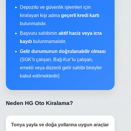
Depozito ve güvenlik işlemleri için
kiralayan kişi adına
geçerli kredi kartı
bulunmalıdır.
Başvuru sahibinin
aktif haciz veya icra
kaydı
bulunmamalıdır.
Gelir durumunun doğrulanabilir olması
(SGK’lı çalışan, Bağ-Kur’lu çalışan,
emekli veya düzenli gelir sahibi bireyler
kabul edilmektedir)
Neden HG Oto Kiralama?
Tonya yayla ve doğa yollarına uygun araçlar