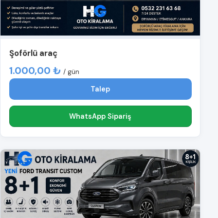
Şoförlü araç
1.000,00 ₺
/ gün
Talep
WhatsApp Sipariş