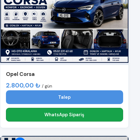
Opel Corsa
2.800,00 ₺
/ gün
Talep
WhatsApp Sipariş