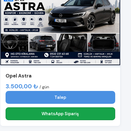
Opel Astra
3.500,00 ₺
/ gün
Talep
WhatsApp Sipariş