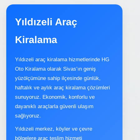
Yıldızeli Araç
Kiralama
Yıldızeli araç kiralama hizmetlerinde HG
Oto Kiralama olarak Sivas’ın geniş
yüzölçümüne sahip ilçesinde günlük,
haftalık ve aylık araç kiralama çözümleri
sunuyoruz. Ekonomik, konforlu ve
dayanıklı araçlarla güvenli ulaşım
sağlıyoruz.
Yıldızeli merkez, köyler ve çevre
bölgelere araç teslim hizmeti