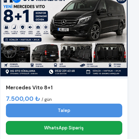
Mercedes Vito 8+1
7.500,00 ₺
/ gün
Talep
WhatsApp Sipariş