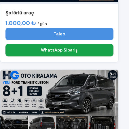
Şoförlü araç
1.000,00 ₺
/ gün
Talep
WhatsApp Sipariş