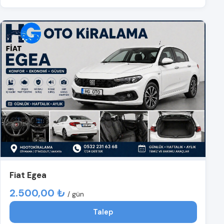
Fiat Egea
2.500,00 ₺
/ gün
Talep