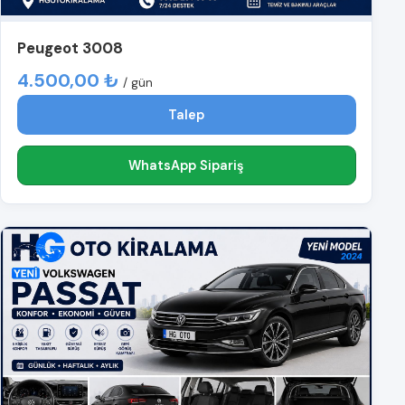
Peugeot 3008
4.500,00 ₺
/ gün
Talep
WhatsApp Sipariş