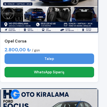
Opel Corsa
2.800,00 ₺
/ gün
Talep
WhatsApp Sipariş