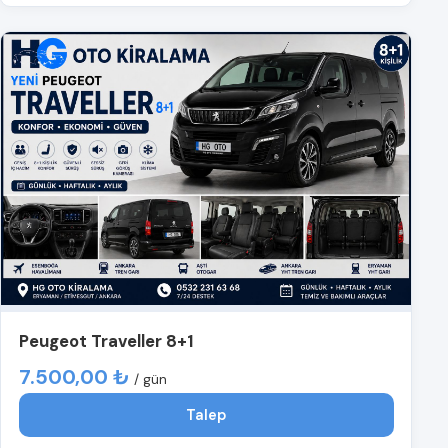
Peugeot Traveller 8+1
7.500,00 ₺
/ gün
Talep