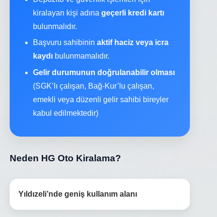
kiralayan kişi adına
geçerli kredi kartı
bulunmalıdır.
Başvuru sahibinin
aktif haciz veya icra
kaydı
bulunmamalıdır.
Gelir durumunun doğrulanabilir olması
(SGK’lı çalışan, Bağ-Kur’lu çalışan,
emekli veya düzenli gelir sahibi bireyler
kabul edilmektedir)
Neden HG Oto Kiralama?
Yıldızeli’nde geniş kullanım alanı