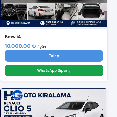
Bmw i4
10.000,00 ₺
/ gün
Talep
WhatsApp Sipariş