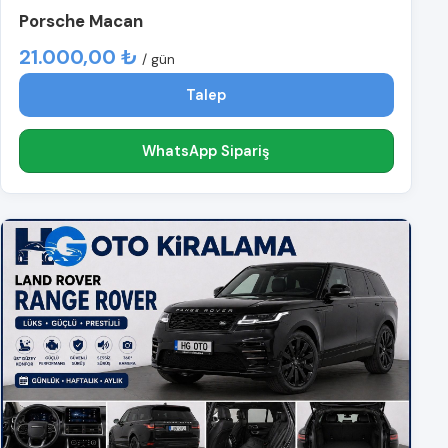
Porsche Macan
21.000,00 ₺
/ gün
Talep
WhatsApp Sipariş