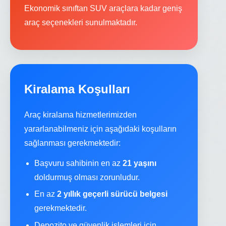
Ekonomik sınıftan SUV araçlara kadar geniş
araç seçenekleri sunulmaktadır.
Kiralama Koşulları
Araç kiralama hizmetlerimizden
yararlanabilmeniz için aşağıdaki koşulların
sağlanması gerekmektedir:
Başvuru sahibinin en az
21 yaşını
doldurmuş olması zorunludur.
En az
2 yıllık geçerli sürücü belgesi
gerekmektedir.
Depozito ve güvenlik işlemleri için