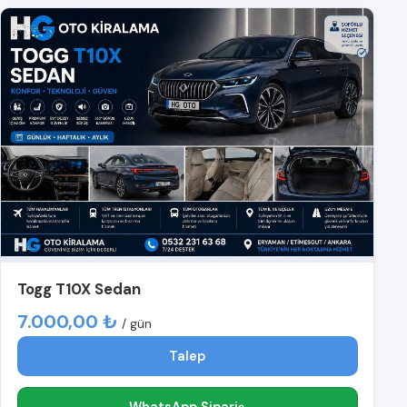
Togg T10X Sedan
7.000,00 ₺
/ gün
Talep