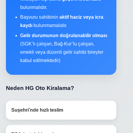
bulunmalıdır.
Başvuru sahibinin
aktif haciz veya icra
kaydı
bulunmamalıdır.
Gelir durumunun doğrulanabilir olması
(SGK’lı çalışan, Bağ-Kur’lu çalışan,
emekli veya düzenli gelir sahibi bireyler
kabul edilmektedir)
Neden HG Oto Kiralama?
Suşehri’nde hızlı teslim