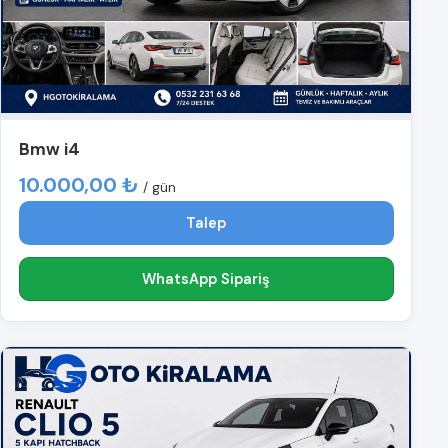
Bmw i4
10.000,00 ₺
/ gün
Talep
WhatsApp Sipariş