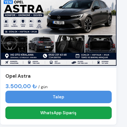
Opel Astra
3.500,00 ₺
/ gün
Talep
WhatsApp Sipariş