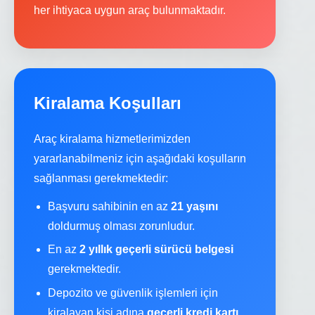
her ihtiyaca uygun araç bulunmaktadır.
Kiralama Koşulları
Araç kiralama hizmetlerimizden
yararlanabilmeniz için aşağıdaki koşulların
sağlanması gerekmektedir:
Başvuru sahibinin en az
21 yaşını
doldurmuş olması zorunludur.
En az
2 yıllık geçerli sürücü belgesi
gerekmektedir.
Depozito ve güvenlik işlemleri için
kiralayan kişi adına
geçerli kredi kartı