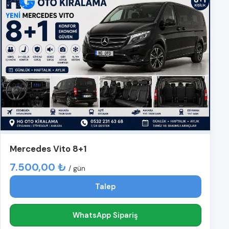
Mercedes Vito 8+1
7.500,00 ₺
/ gün
Talep
WhatsApp Sipariş