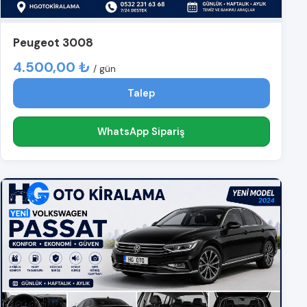
Peugeot 3008
4.500,00 ₺
/ gün
Talep
WhatsApp Sipariş