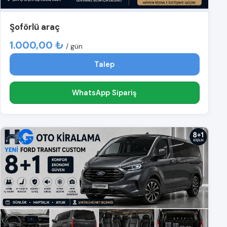
Şoförlü araç
1.000,00 ₺
/ gün
Talep
WhatsApp Sipariş