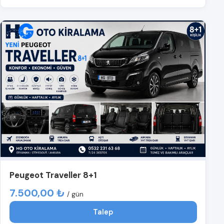
Peugeot Traveller 8+1
7.500,00 ₺
/ gün
Talep