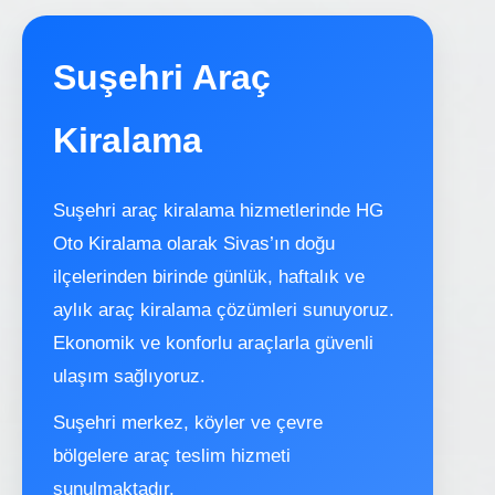
Suşehri Araç
Kiralama
Suşehri araç kiralama hizmetlerinde HG
Oto Kiralama olarak Sivas’ın doğu
ilçelerinden birinde günlük, haftalık ve
aylık araç kiralama çözümleri sunuyoruz.
Ekonomik ve konforlu araçlarla güvenli
ulaşım sağlıyoruz.
Suşehri merkez, köyler ve çevre
bölgelere araç teslim hizmeti
sunulmaktadır.