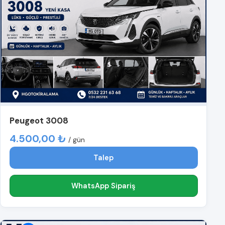
Peugeot 3008
4.500,00 ₺
/ gün
Talep
WhatsApp Sipariş