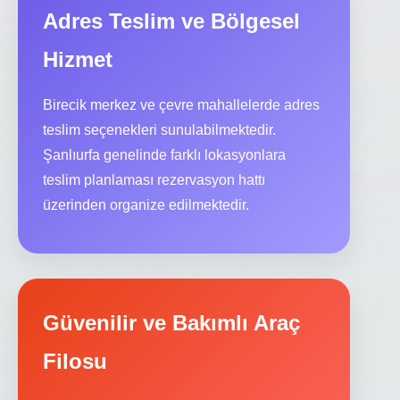
Adres Teslim ve Bölgesel
Hizmet
Birecik merkez ve çevre mahallelerde adres
teslim seçenekleri sunulabilmektedir.
Şanlıurfa genelinde farklı lokasyonlara
teslim planlaması rezervasyon hattı
üzerinden organize edilmektedir.
Güvenilir ve Bakımlı Araç
Filosu