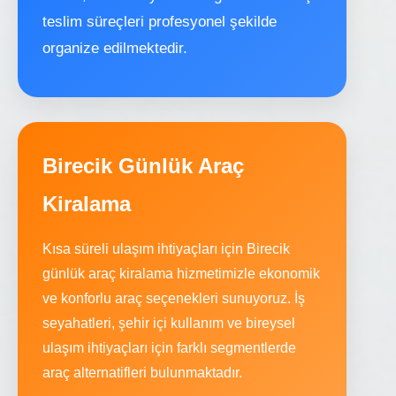
teslim süreçleri profesyonel şekilde
organize edilmektedir.
Birecik Günlük Araç
Kiralama
Kısa süreli ulaşım ihtiyaçları için Birecik
günlük araç kiralama hizmetimizle ekonomik
ve konforlu araç seçenekleri sunuyoruz. İş
seyahatleri, şehir içi kullanım ve bireysel
ulaşım ihtiyaçları için farklı segmentlerde
araç alternatifleri bulunmaktadır.