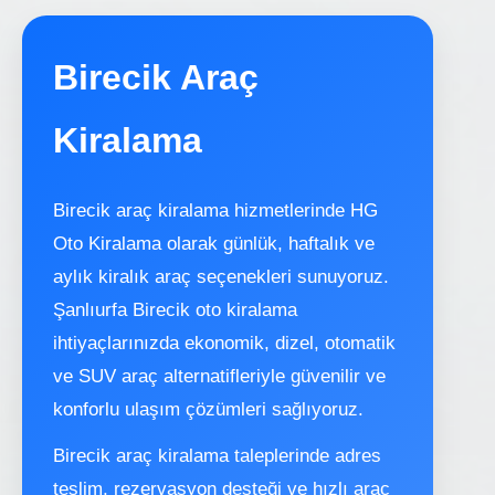
Birecik Araç
Kiralama
Birecik araç kiralama hizmetlerinde HG
Oto Kiralama olarak günlük, haftalık ve
aylık kiralık araç seçenekleri sunuyoruz.
Şanlıurfa Birecik oto kiralama
ihtiyaçlarınızda ekonomik, dizel, otomatik
ve SUV araç alternatifleriyle güvenilir ve
konforlu ulaşım çözümleri sağlıyoruz.
Birecik araç kiralama taleplerinde adres
teslim, rezervasyon desteği ve hızlı araç