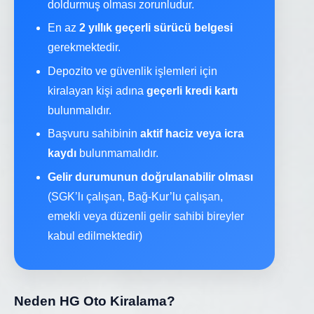
doldurmuş olması zorunludur.
En az
2 yıllık geçerli sürücü belgesi
gerekmektedir.
Depozito ve güvenlik işlemleri için
kiralayan kişi adına
geçerli kredi kartı
bulunmalıdır.
Başvuru sahibinin
aktif haciz veya icra
kaydı
bulunmamalıdır.
Gelir durumunun doğrulanabilir olması
(SGK’lı çalışan, Bağ-Kur’lu çalışan,
emekli veya düzenli gelir sahibi bireyler
kabul edilmektedir)
Neden HG Oto Kiralama?