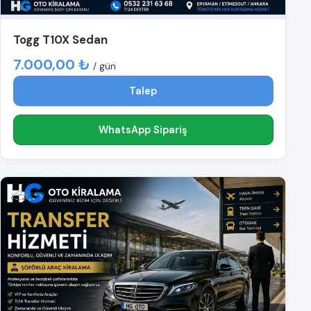
Togg T10X Sedan
7.000,00 ₺
/ gün
Talep
WhatsApp Sipariş