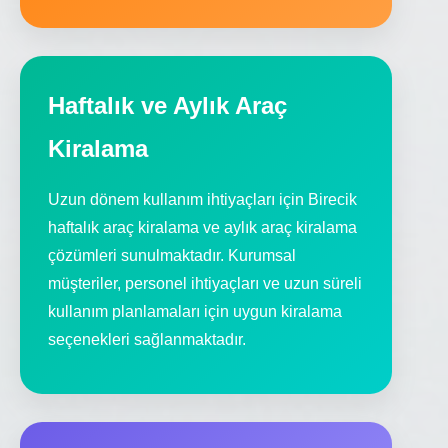
Haftalık ve Aylık Araç
Kiralama
Uzun dönem kullanım ihtiyaçları için Birecik
haftalık araç kiralama ve aylık araç kiralama
çözümleri sunulmaktadır. Kurumsal
müşteriler, personel ihtiyaçları ve uzun süreli
kullanım planlamaları için uygun kiralama
seçenekleri sağlanmaktadır.