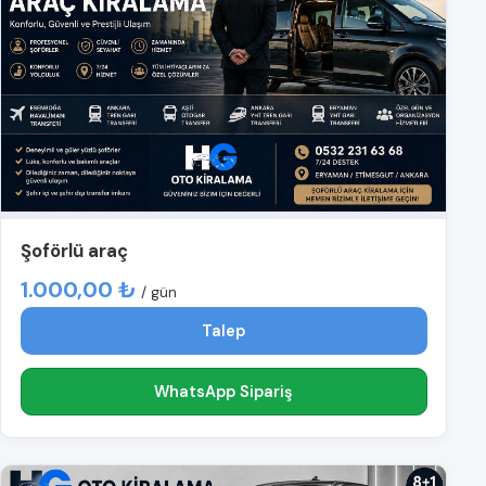
Şoförlü araç
1.000,00 ₺
/ gün
Talep
WhatsApp Sipariş