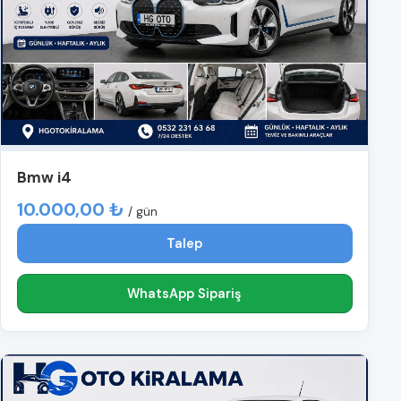
Bmw i4
10.000,00 ₺
/ gün
Talep
WhatsApp Sipariş