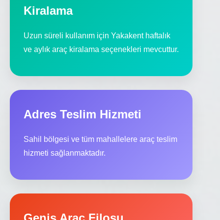
Kiralama
Uzun süreli kullanım için Yakakent haftalık
ve aylık araç kiralama seçenekleri mevcuttur.
Adres Teslim Hizmeti
Sahil bölgesi ve tüm mahallelere araç teslim
hizmeti sağlanmaktadır.
Geniş Araç Filosu