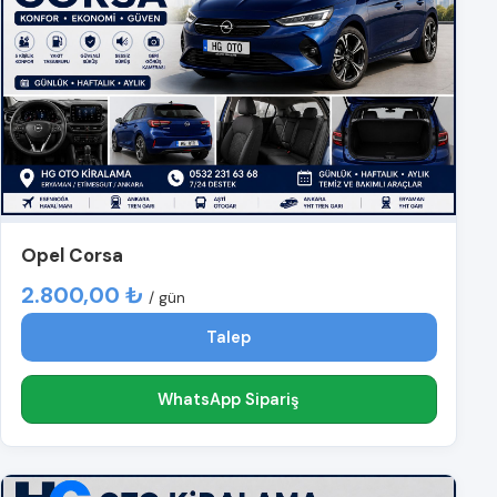
Opel Corsa
2.800,00 ₺
/ gün
Talep
WhatsApp Sipariş