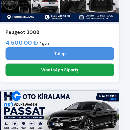
Peugeot 3008
4.500,00 ₺
/ gün
Talep
WhatsApp Sipariş