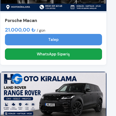
Porsche Macan
21.000,00 ₺
/ gün
Talep
WhatsApp Sipariş