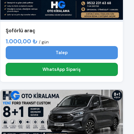
Şoförlü araç
1.000,00 ₺
/ gün
Talep
WhatsApp Sipariş