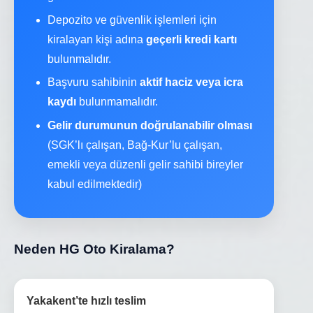
Depozito ve güvenlik işlemleri için
kiralayan kişi adına
geçerli kredi kartı
bulunmalıdır.
Başvuru sahibinin
aktif haciz veya icra
kaydı
bulunmamalıdır.
Gelir durumunun doğrulanabilir olması
(SGK’lı çalışan, Bağ-Kur’lu çalışan,
emekli veya düzenli gelir sahibi bireyler
kabul edilmektedir)
Neden HG Oto Kiralama?
Yakakent’te hızlı teslim