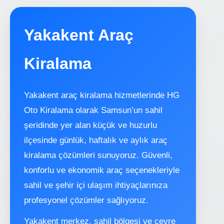
Yakakent Araç
Kiralama
Yakakent araç kiralama hizmetlerinde HG
Oto Kiralama olarak Samsun’un sahil
şeridinde yer alan küçük ve huzurlu
ilçesinde günlük, haftalık ve aylık araç
kiralama çözümleri sunuyoruz. Güvenli,
konforlu ve ekonomik araç seçenekleriyle
sahil ve şehir içi ulaşım ihtiyaçlarınıza
profesyonel çözümler sağlıyoruz.
Yakakent merkez, sahil bölgesi ve çevre