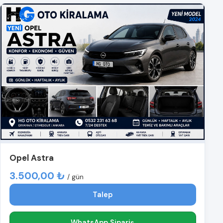
Opel Astra
3.500,00 ₺
/ gün
Talep
WhatsApp Sipariş