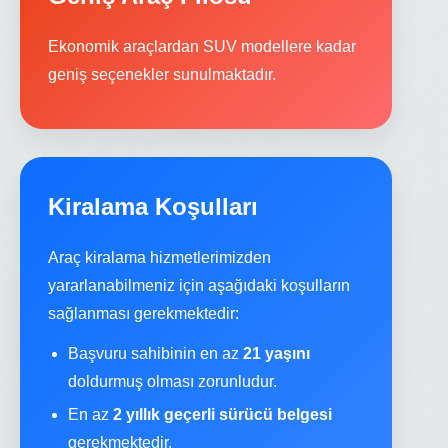
Ekonomik araçlardan SUV modellere kadar
geniş seçenekler sunulmaktadır.
Kiralama Koşulları
Araç kiralama hizmetlerimizden
yararlanabilmeniz için aşağıdaki koşulların
sağlanması gerekmektedir:
Başvuru sahibinin en az
21 yaşını
doldurmuş olması zorunludur.
En az
2 yıllık geçerli sürücü belgesi
gerekmektedir.