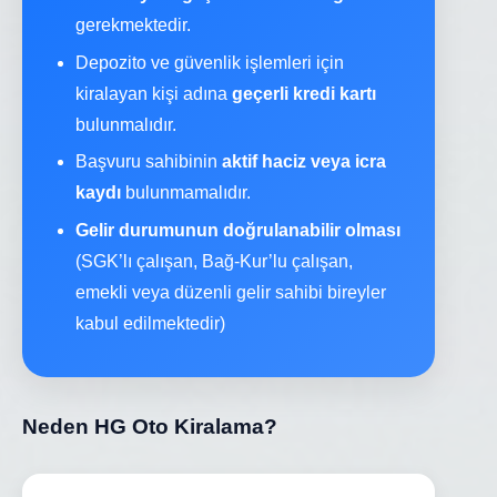
gerekmektedir.
Depozito ve güvenlik işlemleri için
kiralayan kişi adına
geçerli kredi kartı
bulunmalıdır.
Başvuru sahibinin
aktif haciz veya icra
kaydı
bulunmamalıdır.
Gelir durumunun doğrulanabilir olması
(SGK’lı çalışan, Bağ-Kur’lu çalışan,
emekli veya düzenli gelir sahibi bireyler
kabul edilmektedir)
Neden HG Oto Kiralama?