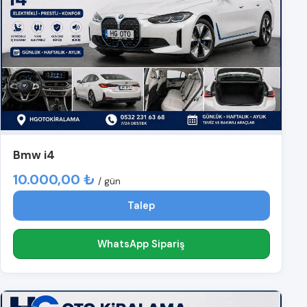
Bmw i4
10.000,00 ₺
/ gün
Talep
WhatsApp Sipariş