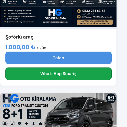
Şoförlü araç
1.000,00 ₺
/ gün
Talep
WhatsApp Sipariş