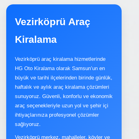
Vezirköprü Araç
Kiralama
Vezirköprü araç kiralama hizmetlerinde
HG Oto Kiralama olarak Samsun’un en
büyük ve tarihi ilçelerinden birinde günlük,
haftalık ve aylık araç kiralama çözümleri
sunuyoruz. Güvenli, konforlu ve ekonomik
araç seçenekleriyle uzun yol ve şehir içi
ihtiyaçlarınıza profesyonel çözümler
sağlıyoruz.
Vezirköprü merkez, mahalleler, köyler ve