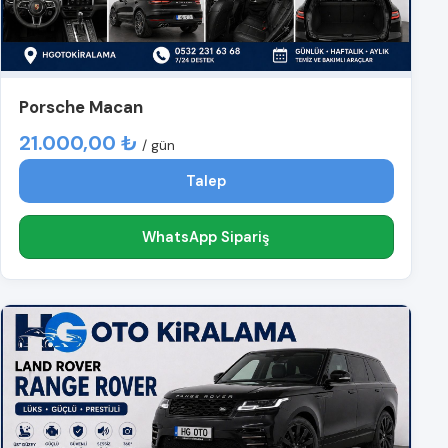
Porsche Macan
21.000,00 ₺
/ gün
Talep
WhatsApp Sipariş