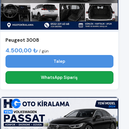
Peugeot 3008
4.500,00 ₺
/ gün
Talep
WhatsApp Sipariş