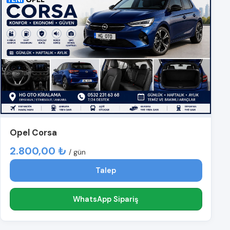
Opel Corsa
2.800,00 ₺
/ gün
Talep
WhatsApp Sipariş