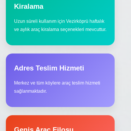
Kiralama
Uzun süreli kullanım için Vezirköprü haftalık
ve aylık araç kiralama seçenekleri mevcuttur.
Adres Teslim Hizmeti
Merkez ve tüm köylere araç teslim hizmeti
sağlanmaktadır.
Geniş Araç Filosu