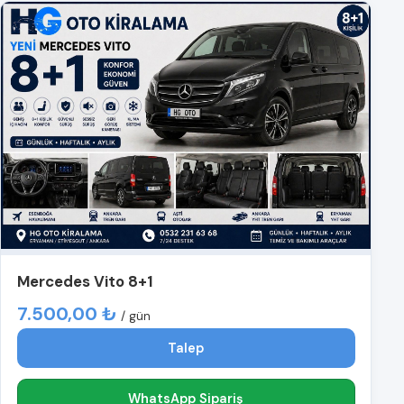
Mercedes Vito 8+1
7.500,00 ₺
/ gün
Talep
WhatsApp Sipariş