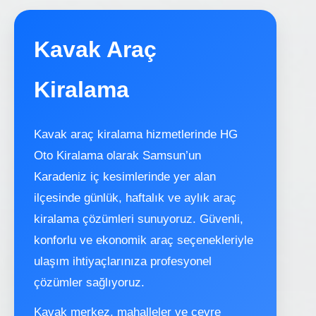
Kavak Araç
Kiralama
Kavak araç kiralama hizmetlerinde HG
Oto Kiralama olarak Samsun’un
Karadeniz iç kesimlerinde yer alan
ilçesinde günlük, haftalık ve aylık araç
kiralama çözümleri sunuyoruz. Güvenli,
konforlu ve ekonomik araç seçenekleriyle
ulaşım ihtiyaçlarınıza profesyonel
çözümler sağlıyoruz.
Kavak merkez, mahalleler ve çevre