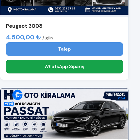
Peugeot 3008
4.500,00 ₺
/ gün
Talep
WhatsApp Sipariş