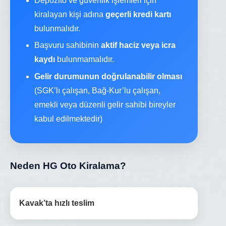
Depozito ve güvenlik işlemleri için
kiralayan kişi adına
geçerli kredi kartı
bulunmalıdır.
Başvuru sahibinin
aktif haciz veya icra
kaydı
bulunmamalıdır.
Gelir durumunun doğrulanabilir olması
(SGK’lı çalışan, Bağ-Kur’lu çalışan,
emekli veya düzenli gelir sahibi bireyler
kabul edilmektedir)
Neden HG Oto Kiralama?
Kavak’ta hızlı teslim