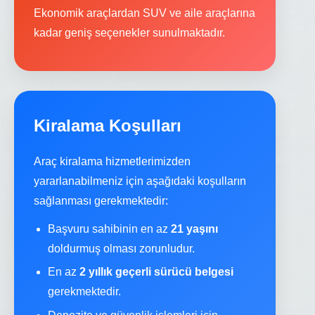
Ekonomik araçlardan SUV ve aile araçlarına
kadar geniş seçenekler sunulmaktadır.
Kiralama Koşulları
Araç kiralama hizmetlerimizden
yararlanabilmeniz için aşağıdaki koşulların
sağlanması gerekmektedir:
Başvuru sahibinin en az
21 yaşını
doldurmuş olması zorunludur.
En az
2 yıllık geçerli sürücü belgesi
gerekmektedir.