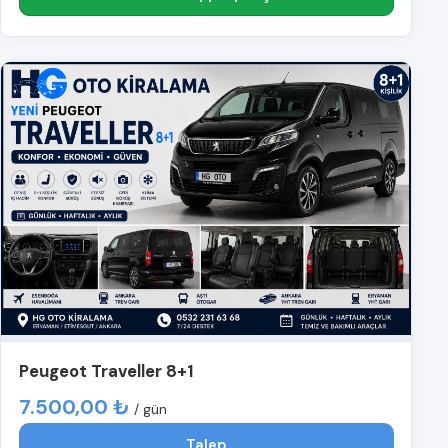
Peugeot Traveller 8+1
7.500,00 ₺
/ gün
Talep