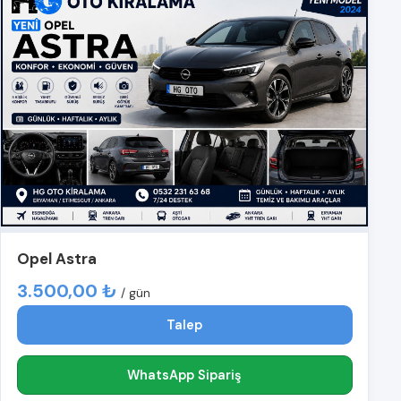
Opel Astra
3.500,00 ₺
/ gün
Talep
WhatsApp Sipariş