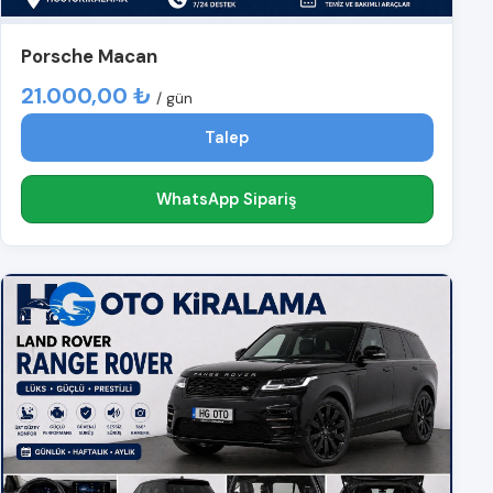
Porsche Macan
21.000,00 ₺
/ gün
Talep
WhatsApp Sipariş