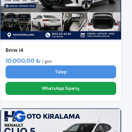
Bmw i4
10.000,00 ₺
/ gün
Talep
WhatsApp Sipariş