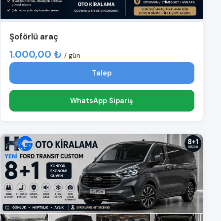
Şoförlü araç
1.000,00 ₺
/ gün
Talep
WhatsApp Sipariş