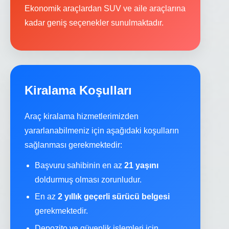
Ekonomik araçlardan SUV ve aile araçlarına
kadar geniş seçenekler sunulmaktadır.
Kiralama Koşulları
Araç kiralama hizmetlerimizden
yararlanabilmeniz için aşağıdaki koşulların
sağlanması gerekmektedir:
Başvuru sahibinin en az
21 yaşını
doldurmuş olması zorunludur.
En az
2 yıllık geçerli sürücü belgesi
gerekmektedir.
Depozito ve güvenlik işlemleri için