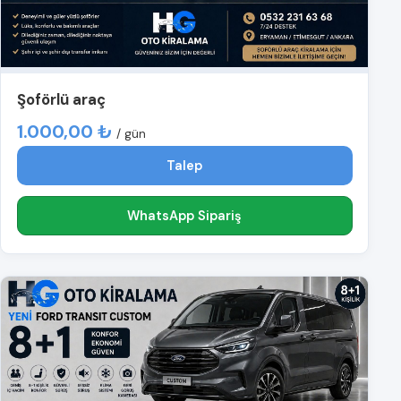
Şoförlü araç
1.000,00 ₺
/ gün
Talep
WhatsApp Sipariş