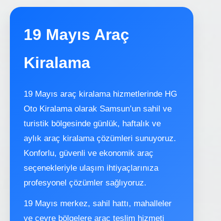
19 Mayıs Araç
Kiralama
19 Mayıs araç kiralama hizmetlerinde HG
Oto Kiralama olarak Samsun’un sahil ve
turistik bölgesinde günlük, haftalık ve
aylık araç kiralama çözümleri sunuyoruz.
Konforlu, güvenli ve ekonomik araç
seçenekleriyle ulaşım ihtiyaçlarınıza
profesyonel çözümler sağlıyoruz.
19 Mayıs merkez, sahil hattı, mahalleler
ve çevre bölgelere araç teslim hizmeti