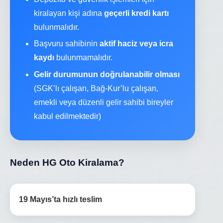
kiralayan kişi adına
geçerli kredi kartı
bulunmalıdır.
Başvuru sahibinin
aktif haciz veya icra
kaydı
bulunmamalıdır.
Gelir durumunun doğrulanabilir olması
(SGK’lı çalışan, Bağ-Kur’lu çalışan,
emekli veya düzenli gelir sahibi bireyler
kabul edilmektedir)
Neden HG Oto Kiralama?
19 Mayıs’ta hızlı teslim