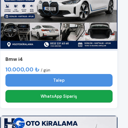
Bmw i4
10.000,00 ₺
/ gün
Talep
WhatsApp Sipariş