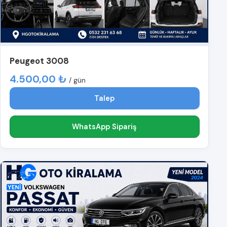
Peugeot 3008
4.500,00 ₺
/ gün
Talep
WhatsApp Sipariş