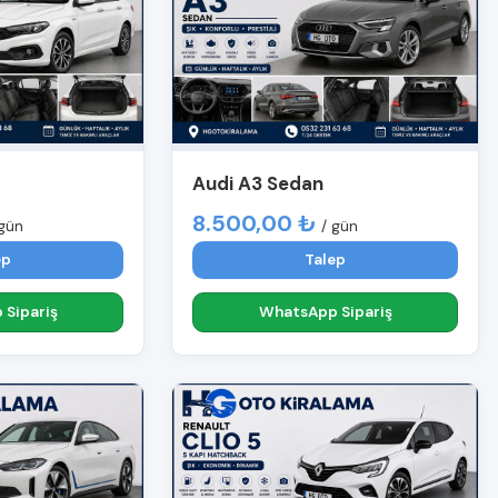
Audi A3 Sedan
8.500,00 ₺
 gün
/ gün
ep
Talep
Sipariş
WhatsApp Sipariş