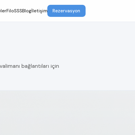
ler
Filo
SSS
Blog
İletişim
Rezervasyon
alimanı bağlantıları için