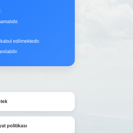
.
malıdır.
 kabul edilmektedir.
ılabilir.
stek
yat politikası