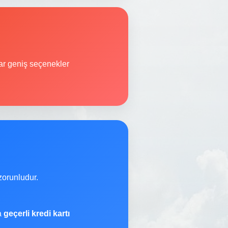
r geniş seçenekler
orunludur.
na
geçerli kredi kartı