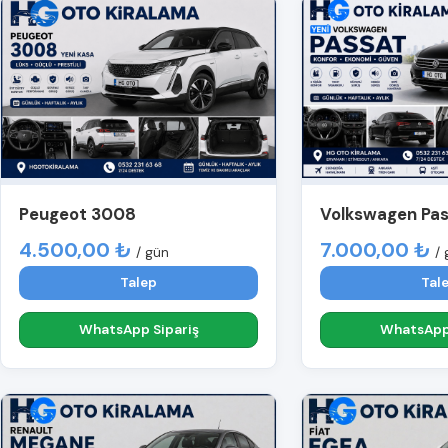
Peugeot 3008
Volkswagen Pa
4.500,00 ₺
7.000,00 ₺
/ gün
/ 
Talep
Tal
WhatsApp Sipariş
WhatsApp 