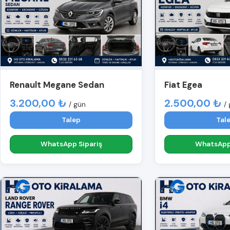
Renault Megane Sedan
Fiat Egea
3.200,00 ₺
2.500,00 ₺
/ gün
/
Talep
Tal
WhatsApp Sipariş
WhatsApp 