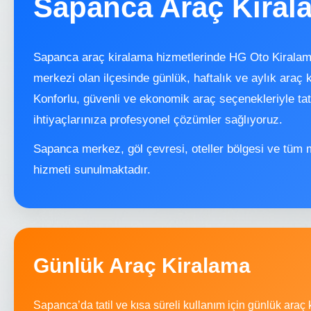
Sapanca Araç Kiral
Sapanca araç kiralama hizmetlerinde HG Oto Kiralam
merkezi olan ilçesinde günlük, haftalık ve aylık araç
Konforlu, güvenli ve ekonomik araç seçenekleriyle tati
ihtiyaçlarınıza profesyonel çözümler sağlıyoruz.
Sapanca merkez, göl çevresi, oteller bölgesi ve tüm 
hizmeti sunulmaktadır.
Günlük Araç Kiralama
Sapanca’da tatil ve kısa süreli kullanım için günlük ara