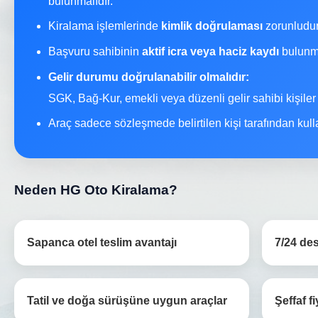
bulunmalıdır.
Kiralama işlemlerinde
kimlik doğrulaması
zorunludur
Başvuru sahibinin
aktif icra veya haciz kaydı
bulunma
Gelir durumu doğrulanabilir olmalıdır:
SGK, Bağ-Kur, emekli veya düzenli gelir sahibi kişiler
Araç sadece sözleşmede belirtilen kişi tarafından kullan
Neden HG Oto Kiralama?
Sapanca otel teslim avantajı
7/24 de
Tatil ve doğa sürüşüne uygun araçlar
Şeffaf fi