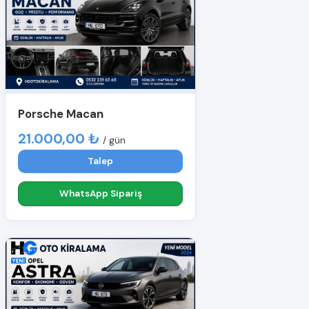
Porsche Macan
21.000,00 ₺
/ gün
Talep
WhatsApp Sipariş