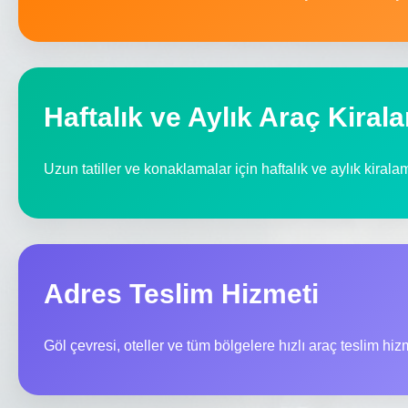
Haftalık ve Aylık Araç Kiral
Uzun tatiller ve konaklamalar için haftalık ve aylık kiral
Adres Teslim Hizmeti
Göl çevresi, oteller ve tüm bölgelere hızlı araç teslim hi