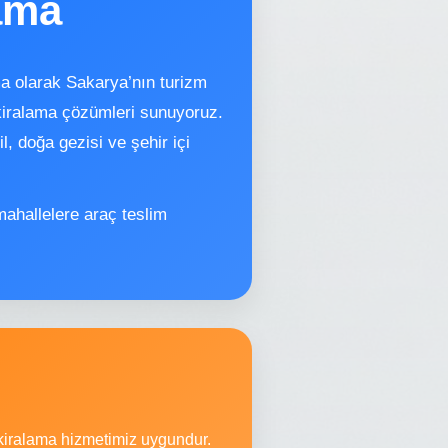
ama
a olarak Sakarya’nın turizm
 kiralama çözümleri sunuyoruz.
l, doğa gezisi ve şehir içi
mahallelere araç teslim
ç kiralama hizmetimiz uygundur.