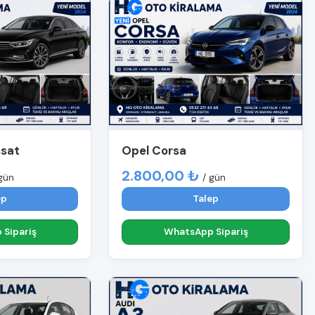
ssat
Opel Corsa
2.800,00 ₺
gün
/ gün
ep
Talep
Sipariş
WhatsApp Sipariş