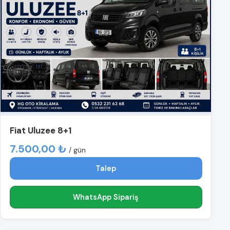
Fiat Uluzee 8+1
7.500,00 ₺
/ gün
Talep
WhatsApp Sipariş