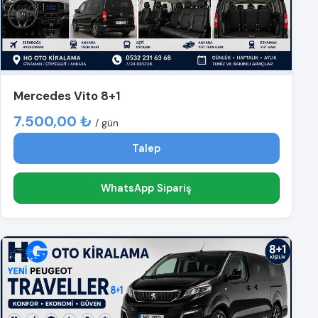
Mercedes Vito 8+1
7.500,00 ₺
/ gün
Talep
WhatsApp Sipariş