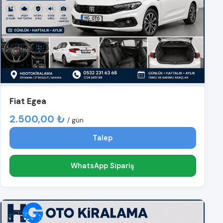
Fiat Egea
2.500,00 ₺
/ gün
Talep
WhatsApp Sipariş