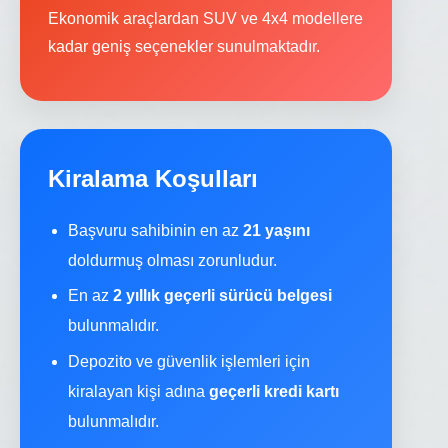
Ekonomik araçlardan SUV ve 4x4 modellere
kadar geniş seçenekler sunulmaktadır.
Kiralama Koşulları
Başvuru sahibinin en az
21 yaşını
doldurmuş olması zorunludur.
En az
2 yıllık geçerli sürücü belgesi
bulunmalıdır.
Depozito ve güvenlik işlemleri için
kiralayan kişi adına
geçerli kredi kartı
bulunmalıdır.