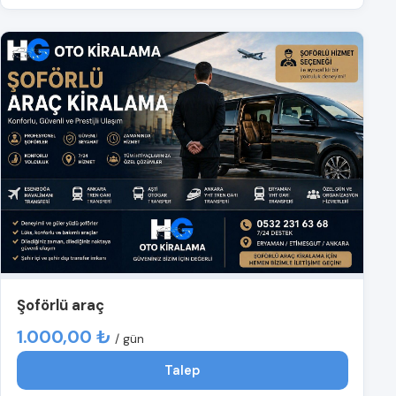
Şoförlü araç
1.000,00 ₺
/ gün
Talep