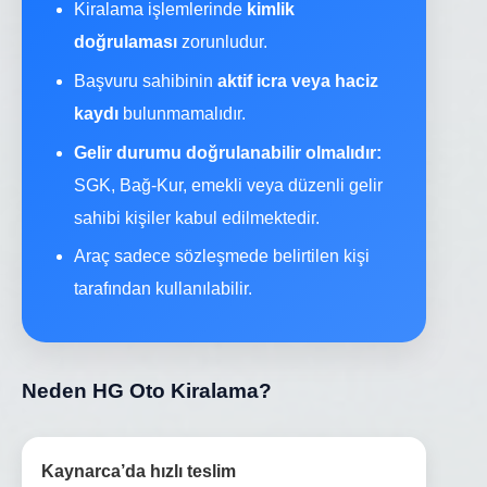
Kiralama işlemlerinde
kimlik
doğrulaması
zorunludur.
Başvuru sahibinin
aktif icra veya haciz
kaydı
bulunmamalıdır.
Gelir durumu doğrulanabilir olmalıdır:
SGK, Bağ-Kur, emekli veya düzenli gelir
sahibi kişiler kabul edilmektedir.
Araç sadece sözleşmede belirtilen kişi
tarafından kullanılabilir.
Neden HG Oto Kiralama?
Kaynarca’da hızlı teslim