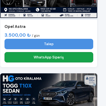
Opel Astra
3.500,00 ₺
/ gün
Talep
WhatsApp Sipariş