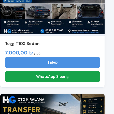
Togg T10X Sedan
7.000,00 ₺
/ gün
Talep
WhatsApp Sipariş