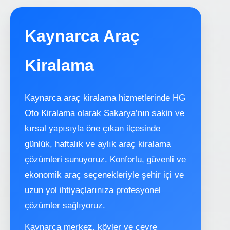
Kaynarca Araç
Kiralama
Kaynarca araç kiralama hizmetlerinde HG
Oto Kiralama olarak Sakarya’nın sakin ve
kırsal yapısıyla öne çıkan ilçesinde
günlük, haftalık ve aylık araç kiralama
çözümleri sunuyoruz. Konforlu, güvenli ve
ekonomik araç seçenekleriyle şehir içi ve
uzun yol ihtiyaçlarınıza profesyonel
çözümler sağlıyoruz.
Kaynarca merkez, köyler ve çevre