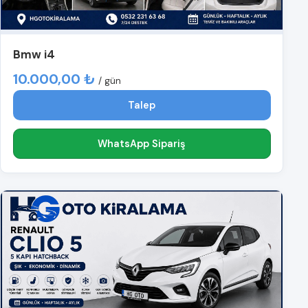
Bmw i4
10.000,00 ₺
/ gün
Talep
WhatsApp Sipariş