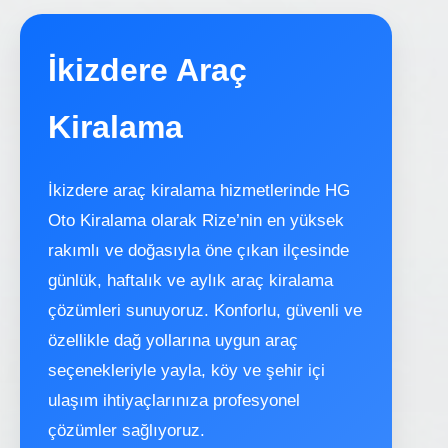
İkizdere Araç
Kiralama
İkizdere araç kiralama hizmetlerinde HG
Oto Kiralama olarak Rize’nin en yüksek
rakımlı ve doğasıyla öne çıkan ilçesinde
günlük, haftalık ve aylık araç kiralama
çözümleri sunuyoruz. Konforlu, güvenli ve
özellikle dağ yollarına uygun araç
seçenekleriyle yayla, köy ve şehir içi
ulaşım ihtiyaçlarınıza profesyonel
çözümler sağlıyoruz.