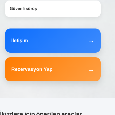
Güvenli sürüş
→
İletişim
→
Rezervasyon Yap
İkizdere için önerilen araçlar