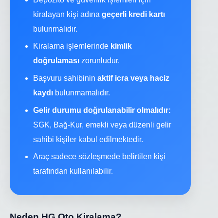
kiralayan kişi adına
geçerli kredi kartı
bulunmalıdır.
Kiralama işlemlerinde
kimlik
doğrulaması
zorunludur.
Başvuru sahibinin
aktif icra veya haciz
kaydı
bulunmamalıdır.
Gelir durumu doğrulanabilir olmalıdır:
SGK, Bağ-Kur, emekli veya düzenli gelir
sahibi kişiler kabul edilmektedir.
Araç sadece sözleşmede belirtilen kişi
tarafından kullanılabilir.
Neden HG Oto Kiralama?