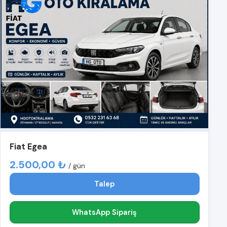
Fiat Egea
2.500,00 ₺
/ gün
Talep
WhatsApp Sipariş