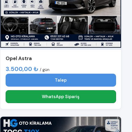
Opel Astra
3.500,00 ₺
/ gün
Talep
WhatsApp Sipariş