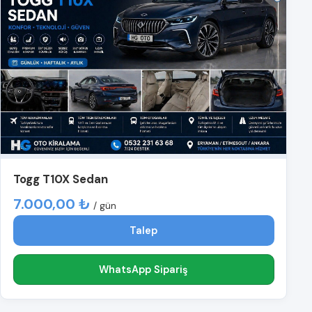
Togg T10X Sedan
7.000,00 ₺
/ gün
Talep
WhatsApp Sipariş