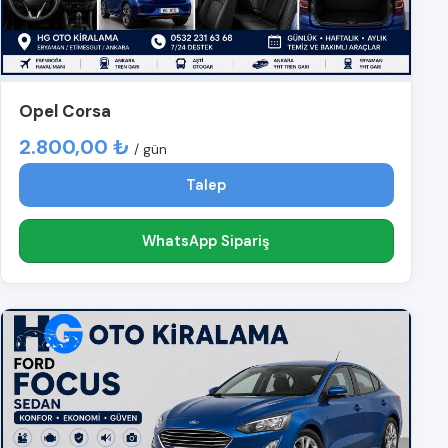
Opel Corsa
2.800,00 ₺
/ gün
Talep
WhatsApp Sipariş