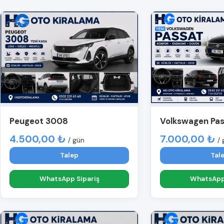
Peugeot 3008
Volkswagen Pa
4.500,00 ₺
7.000,00 ₺
/ gün
/ 
Talep
Tal
WhatsApp Sipariş
WhatsApp 