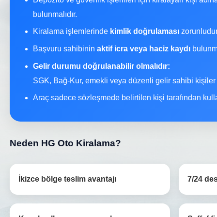
bulunmalıdır.
Kiralama işlemlerinde
kimlik doğrulaması
zorunludur
Başvuru sahibinin
aktif icra veya haciz kaydı
bulunma
Gelir durumu doğrulanabilir olmalıdır:
SGK, Bağ-Kur, emekli veya düzenli gelir sahibi kişiler
Araç sadece sözleşmede belirtilen kişi tarafından kullan
Neden HG Oto Kiralama?
İkizce bölge teslim avantajı
7/24 de