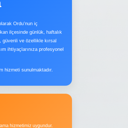
a
olarak Ordu’nun iç
kan ilçesinde günlük, haftalık
güvenli ve özellikle kırsal
şım ihtiyaçlarınıza profesyonel
im hizmeti sunulmaktadır.
ralama hizmetimiz uygundur.