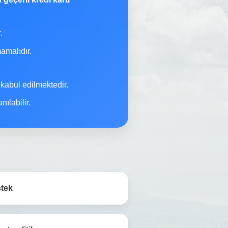
.
malıdır.
 kabul edilmektedir.
ılabilir.
stek