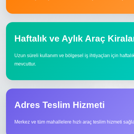
Haftalık ve Aylık Araç Kiral
Uzun süreli kullanım ve bölgesel iş ihtiyaçları için haftal
mevcuttur.
Adres Teslim Hizmeti
Merkez ve tüm mahallelere hızlı araç teslim hizmeti sağl