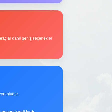
raçlar dahil geniş seçenekler
orunludur.
na
geçerli kredi kartı