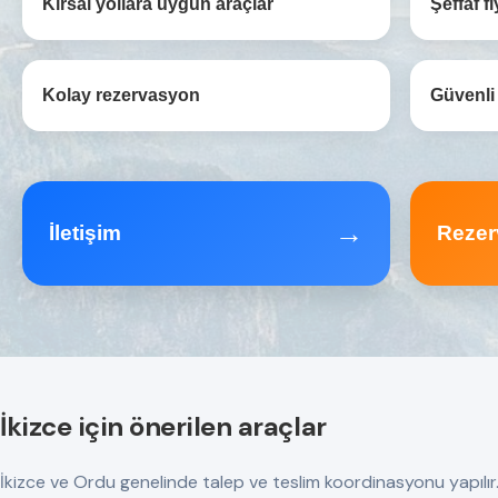
Kırsal yollara uygun araçlar
Şeffaf fi
Kolay rezervasyon
Güvenli
→
İletişim
Rezer
İkizce için önerilen araçlar
İkizce ve Ordu genelinde talep ve teslim koordinasyonu yapılır. Tü