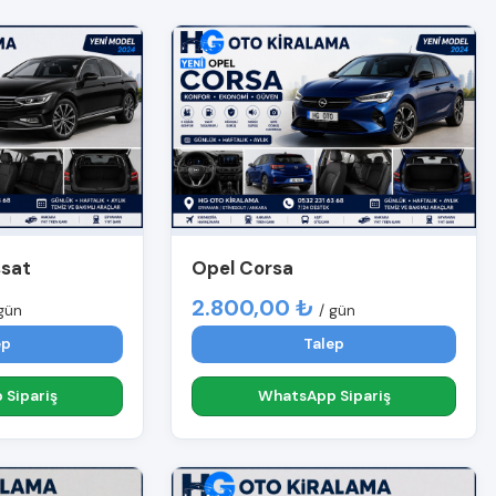
ssat
Opel Corsa
2.800,00 ₺
gün
/ gün
ep
Talep
Sipariş
WhatsApp Sipariş