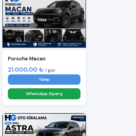
Porsche Macan
21.000,00 ₺
/ gün
Talep
WhatsApp Sipariş