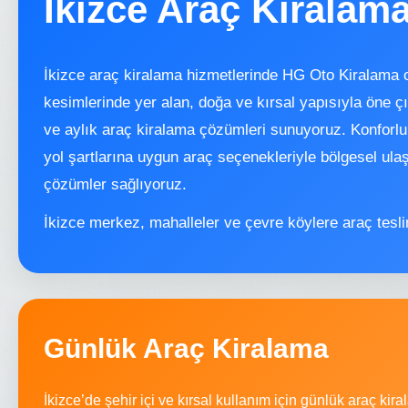
İkizce Araç Kiralam
İkizce araç kiralama hizmetlerinde HG Oto Kiralama 
kesimlerinde yer alan, doğa ve kırsal yapısıyla öne çı
ve aylık araç kiralama çözümleri sunuyoruz. Konforlu, 
yol şartlarına uygun araç seçenekleriyle bölgesel ula
çözümler sağlıyoruz.
İkizce merkez, mahalleler ve çevre köylere araç tesl
Günlük Araç Kiralama
İkizce’de şehir içi ve kırsal kullanım için günlük araç ki