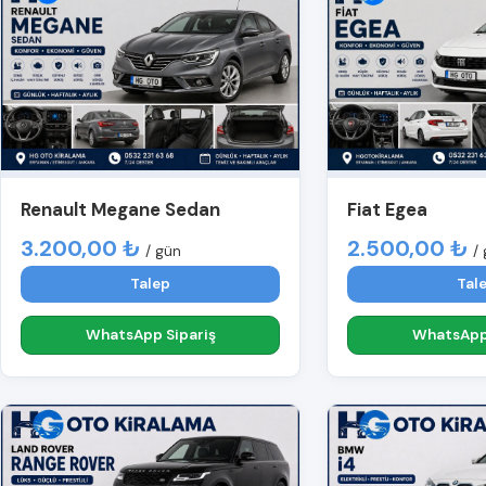
Renault Megane Sedan
Fiat Egea
3.200,00 ₺
2.500,00 ₺
/ gün
/
Talep
Tal
WhatsApp Sipariş
WhatsApp 