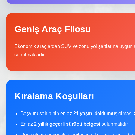
Geniş Araç Filosu
Ekonomik araçlardan SUV ve zorlu yol şartlarına uygun a
sunulmaktadır.
Kiralama Koşulları
Başvuru sahibinin en az
21 yaşını
doldurmuş olması z
En az
2 yıllık geçerli sürücü belgesi
bulunmalıdır.
Depozito ve güvenlik işlemleri için kiralayan kişi adı