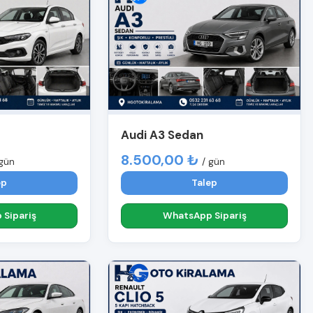
Audi A3 Sedan
8.500,00 ₺
 gün
/ gün
ep
Talep
Sipariş
WhatsApp Sipariş