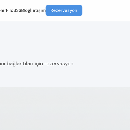
ler
Filo
SSS
Blog
İletişim
Rezervasyon
nı bağlantıları için rezervasyon