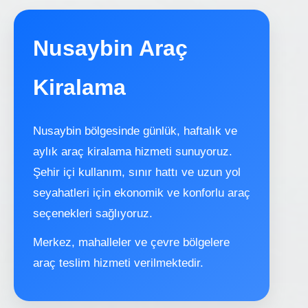
Nusaybin Araç
Kiralama
Nusaybin bölgesinde günlük, haftalık ve
aylık araç kiralama hizmeti sunuyoruz.
Şehir içi kullanım, sınır hattı ve uzun yol
seyahatleri için ekonomik ve konforlu araç
seçenekleri sağlıyoruz.
Merkez, mahalleler ve çevre bölgelere
araç teslim hizmeti verilmektedir.