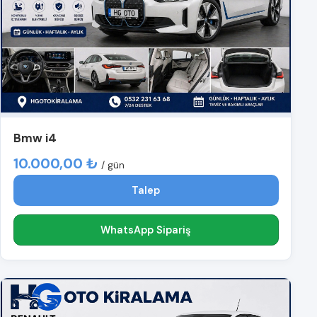
Bmw i4
10.000,00 ₺
/ gün
Talep
WhatsApp Sipariş