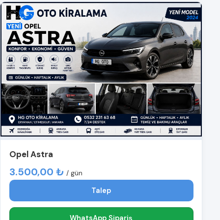
Opel Astra
3.500,00 ₺
/ gün
Talep
WhatsApp Sipariş