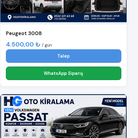
Peugeot 3008
4.500,00 ₺
/ gün
Talep
WhatsApp Sipariş