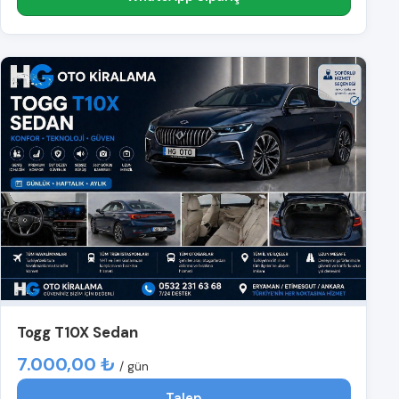
Togg T10X Sedan
7.000,00 ₺
/ gün
Talep