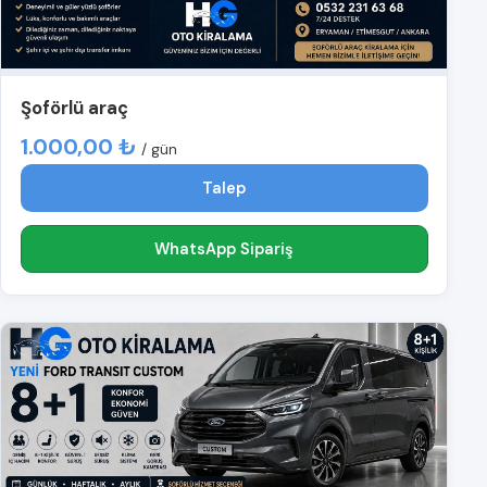
Şoförlü araç
1.000,00 ₺
/ gün
Talep
WhatsApp Sipariş