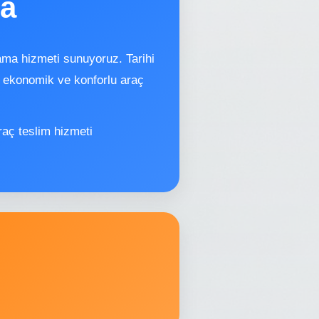
ma
lama hizmeti sunuyoruz. Tarihi
in ekonomik ve konforlu araç
raç teslim hizmeti