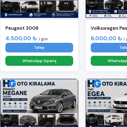
Peugeot 3008
Volkswagen Pa
4.500,00 ₺
6.000,00 ₺
/ gün
/
Talep
Tal
WhatsApp Sipariş
WhatsApp 