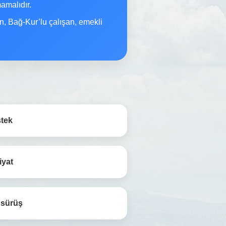
malıdır.
n, Bağ-Kur’lu çalışan, emekli
stek
iyat
 sürüş