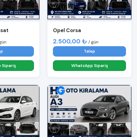
ssat
Opel Corsa
2.500,00 ₺
 gün
/ gün
ep
Talep
Sipariş
WhatsApp Sipariş