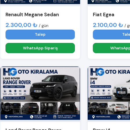
Renault Megane Sedan
Fiat Egea
2.300,00 ₺
2.100,00 ₺
/ gün
/ 
Talep
Tal
WhatsApp Sipariş
WhatsApp 