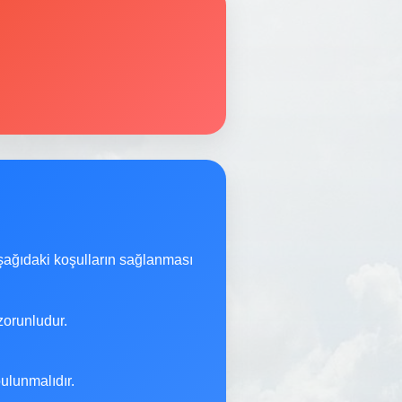
şağıdaki koşulların sağlanması
orunludur.
ulunmalıdır.