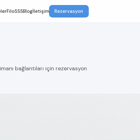
ler
Filo
SSS
Blog
İletişim
Rezervasyon
imanı bağlantıları için rezervasyon