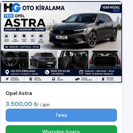
Opel Astra
3.500,00 ₺
/ gün
Talep
WhatsApp Sipariş