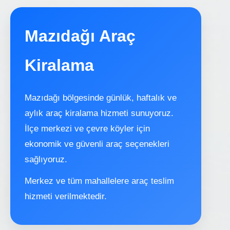
Mazıdağı Araç
Kiralama
Mazıdağı bölgesinde günlük, haftalık ve
aylık araç kiralama hizmeti sunuyoruz.
İlçe merkezi ve çevre köyler için
ekonomik ve güvenli araç seçenekleri
sağlıyoruz.
Merkez ve tüm mahallelere araç teslim
hizmeti verilmektedir.