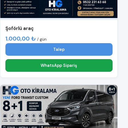
Şoförlü araç
1.000,00 ₺
/ gün
Talep
WhatsApp Sipariş