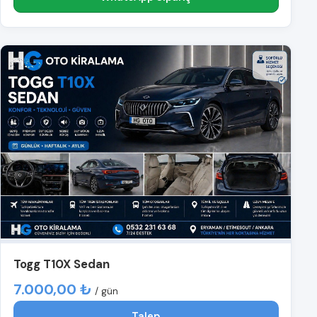
Togg T10X Sedan
7.000,00 ₺
/ gün
Talep