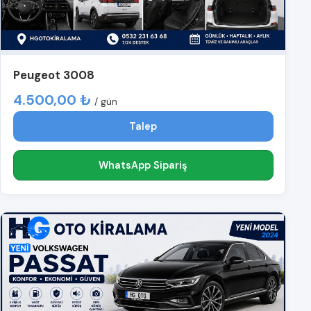
Peugeot 3008
4.500,00 ₺
/ gün
Talep
WhatsApp Sipariş