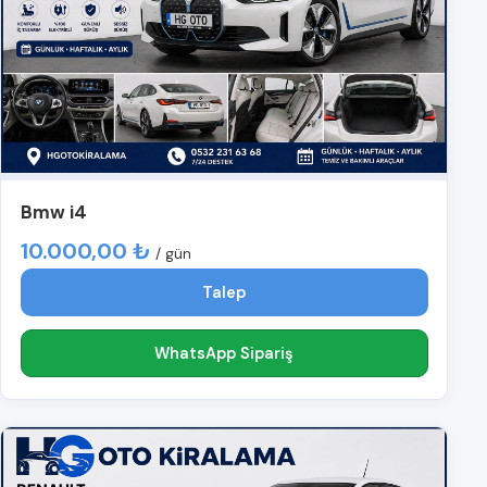
Bmw i4
10.000,00 ₺
/ gün
Talep
WhatsApp Sipariş