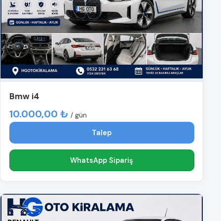
Bmw i4
10.000,00 ₺
/ gün
Talep
WhatsApp Sipariş