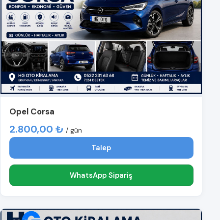
Opel Corsa
2.800,00 ₺
/ gün
Talep
WhatsApp Sipariş