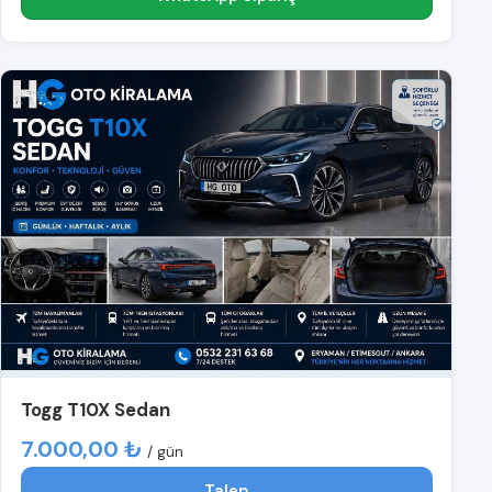
Togg T10X Sedan
7.000,00 ₺
/ gün
Talep