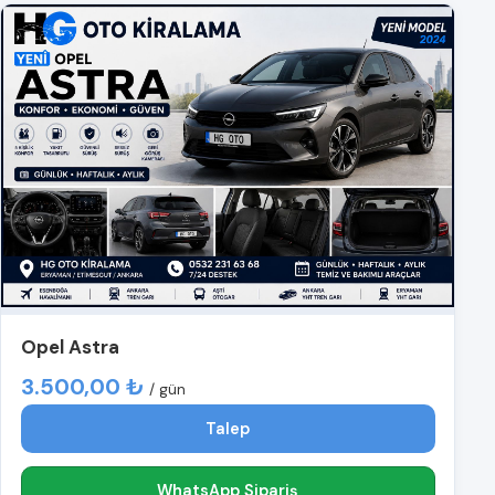
Opel Astra
3.500,00 ₺
/ gün
Talep
WhatsApp Sipariş