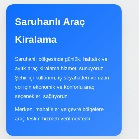
Saruhanlı Araç
Kiralama
Saruhanlı bölgesinde günlük, haftalık ve
aylık araç kiralama hizmeti sunuyoruz.
Şehir içi kullanım, iş seyahatleri ve uzun
yol için ekonomik ve konforlu araç
seçenekleri sağlıyoruz.
Merkez, mahalleler ve çevre bölgelere
araç teslim hizmeti verilmektedir.