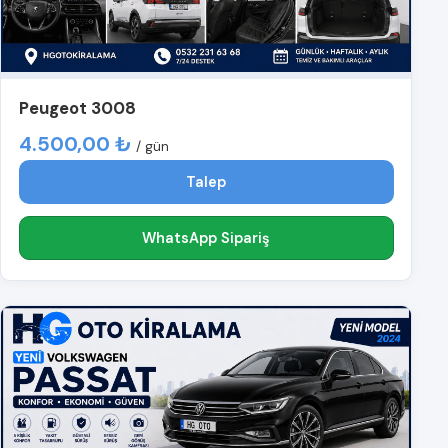
Peugeot 3008
4.500,00 ₺
/ gün
Talep
WhatsApp Sipariş