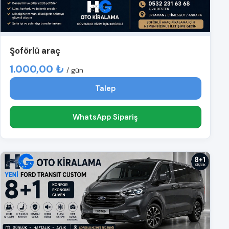
Şoförlü araç
1.000,00 ₺
/ gün
Talep
WhatsApp Sipariş