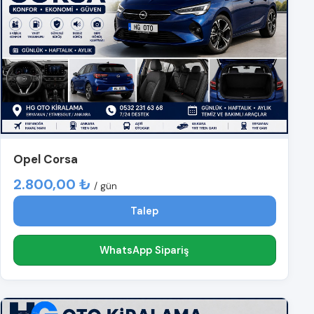
Opel Corsa
2.800,00 ₺
/ gün
Talep
WhatsApp Sipariş