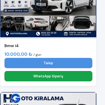
Bmw i4
10.000,00 ₺
/ gün
Talep
WhatsApp Sipariş