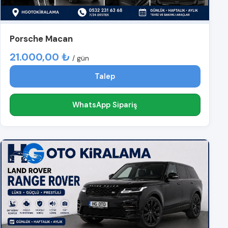
Porsche Macan
21.000,00 ₺
/ gün
Talep
WhatsApp Sipariş