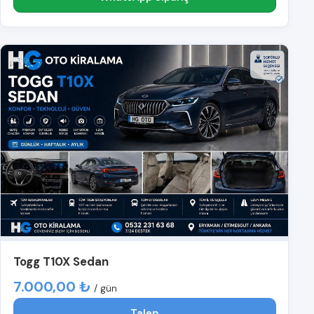
Togg T10X Sedan
7.000,00 ₺
/ gün
Talep