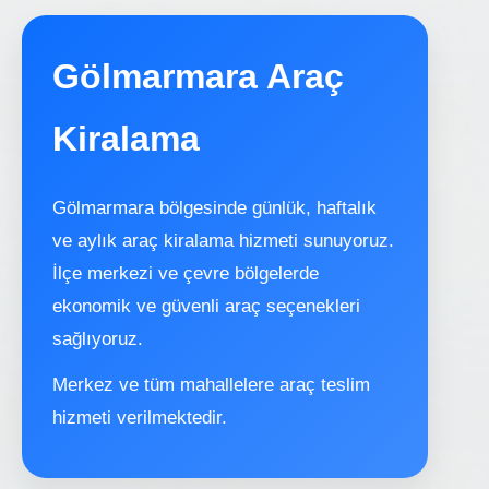
Gölmarmara Araç
Kiralama
Gölmarmara bölgesinde günlük, haftalık
ve aylık araç kiralama hizmeti sunuyoruz.
İlçe merkezi ve çevre bölgelerde
ekonomik ve güvenli araç seçenekleri
sağlıyoruz.
Merkez ve tüm mahallelere araç teslim
hizmeti verilmektedir.