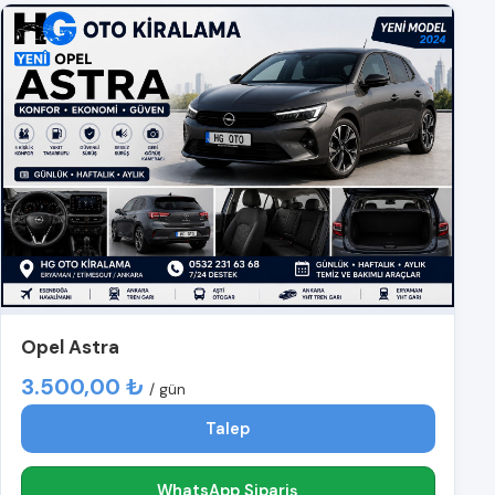
Opel Astra
3.500,00 ₺
/ gün
Talep
WhatsApp Sipariş