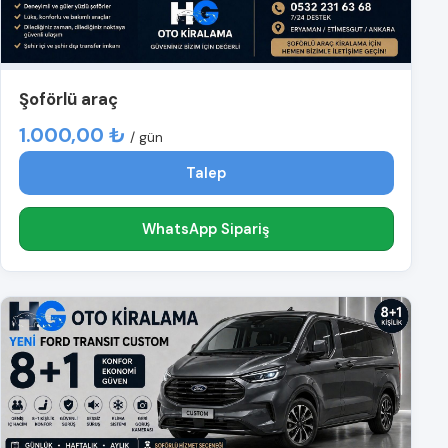
Şoförlü araç
1.000,00 ₺
/ gün
Talep
WhatsApp Sipariş