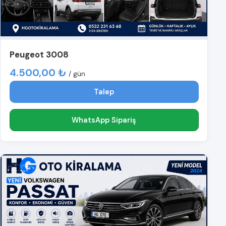
Peugeot 3008
4.500,00 ₺
/ gün
Talep
WhatsApp Sipariş