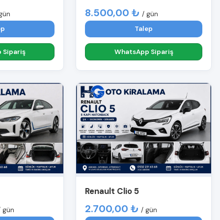
8.500,00 ₺
 gün
/ gün
ep
Talep
Sipariş
WhatsApp Sipariş
Renault Clio 5
2.700,00 ₺
/ gün
/ gün