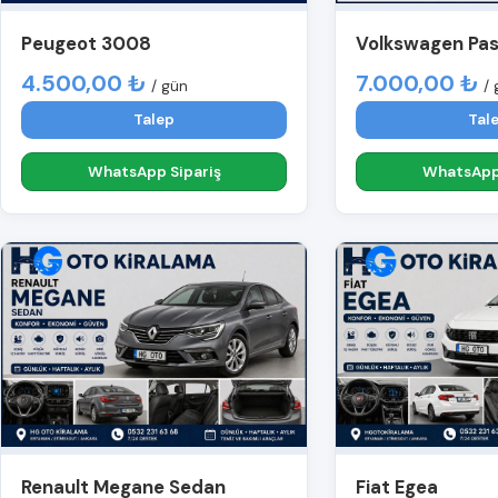
Peugeot 3008
Volkswagen Pa
4.500,00 ₺
7.000,00 ₺
/ gün
/ 
Talep
Tal
WhatsApp Sipariş
WhatsApp 
Renault Megane Sedan
Fiat Egea