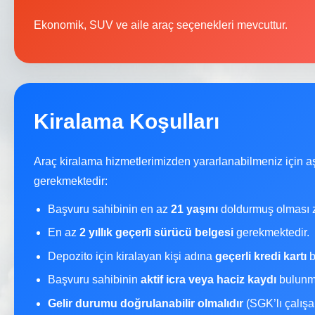
Ekonomik, SUV ve aile araç seçenekleri mevcuttur.
Kiralama Koşulları
Araç kiralama hizmetlerimizden yararlanabilmeniz için a
gerekmektedir:
Başvuru sahibinin en az
21 yaşını
doldurmuş olması z
En az
2 yıllık geçerli sürücü belgesi
gerekmektedir.
Depozito için kiralayan kişi adına
geçerli kredi kartı
b
Başvuru sahibinin
aktif icra veya haciz kaydı
bulunma
Gelir durumu doğrulanabilir olmalıdır
(SGK’lı çalışa