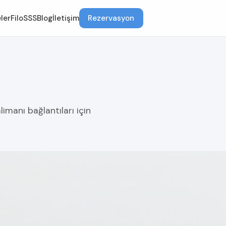
ler
Filo
SSS
Blog
İletişim
Rezervasyon
imanı bağlantıları için