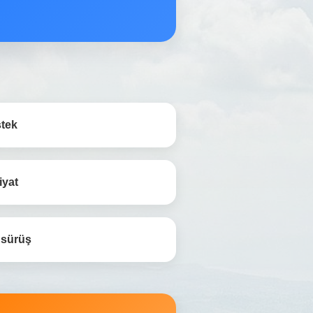
stek
iyat
 sürüş