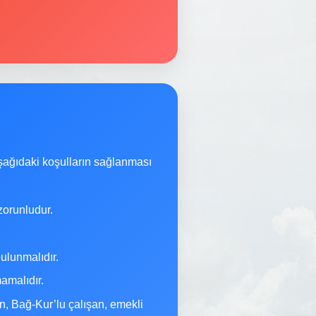
şağıdaki koşulların sağlanması
orunludur.
ulunmalıdır.
malıdır.
n, Bağ-Kur’lu çalışan, emekli