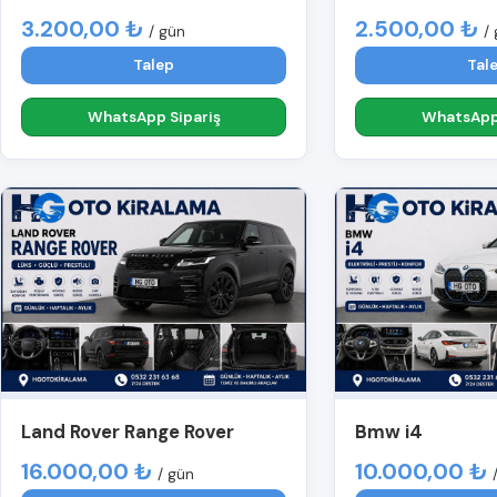
3.200,00 ₺
2.500,00 ₺
/ gün
/
Talep
Tal
WhatsApp Sipariş
WhatsApp 
Land Rover Range Rover
Bmw i4
16.000,00 ₺
10.000,00 ₺
/ gün