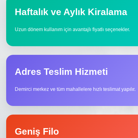
Haftalık ve Aylık Kiralama
Uzun dönem kullanım için avantajlı fiyatlı seçenekler.
Adres Teslim Hizmeti
Demirci merkez ve tüm mahallelere hızlı teslimat yapılır.
Geniş Filo