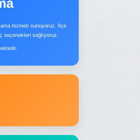
ama
alama hizmeti sunuyoruz. İlçe
ç seçenekleri sağlıyoruz.
ektedir.