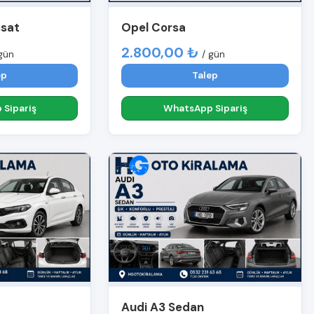
ssat
Opel Corsa
2.800,00 ₺
gün
/ gün
ep
Talep
Sipariş
WhatsApp Sipariş
Audi A3 Sedan