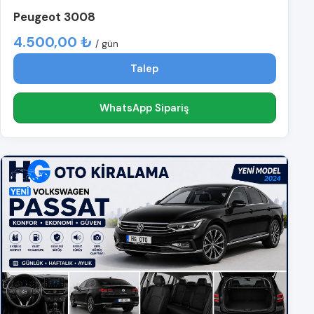
Peugeot 3008
4.500,00 ₺
/ gün
Talep
WhatsApp Sipariş