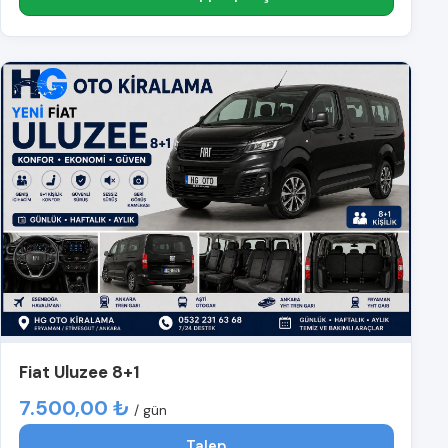
Fiat Uluzee 8+1
7.500,00 ₺
/ gün
Talep