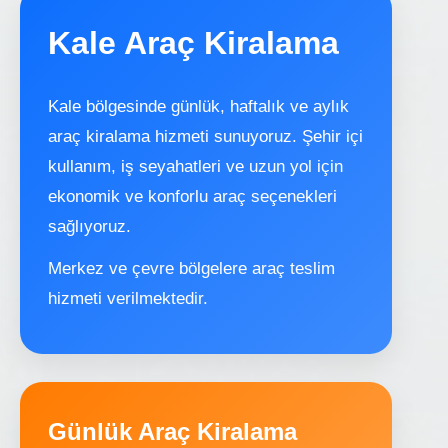
Kale Araç Kiralama
Kale bölgesinde günlük, haftalık ve aylık
araç kiralama hizmeti sunuyoruz. Şehir içi
kullanım, iş seyahatleri ve uzun yol için
ekonomik ve konforlu araç seçenekleri
sağlıyoruz.
Merkez ve çevre bölgelere araç teslim
hizmeti verilmektedir.
Günlük Araç Kiralama