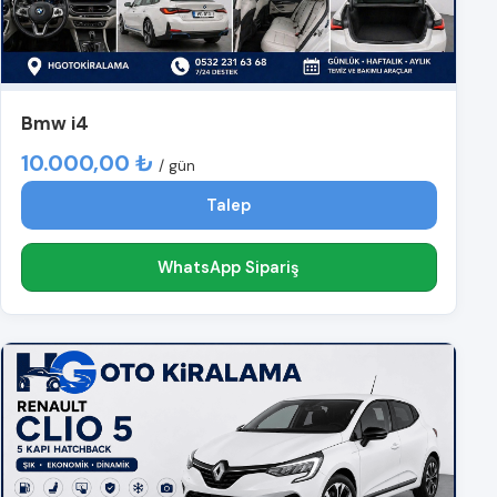
Bmw i4
10.000,00 ₺
/ gün
Talep
WhatsApp Sipariş