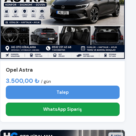
Opel Astra
3.500,00 ₺
/ gün
Talep
WhatsApp Sipariş