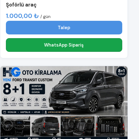
Şoförlü araç
1.000,00 ₺
/ gün
Talep
WhatsApp Sipariş