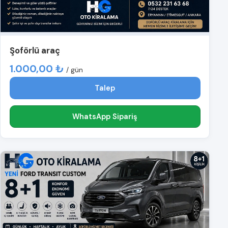
Şoförlü araç
1.000,00 ₺
/ gün
Talep
WhatsApp Sipariş