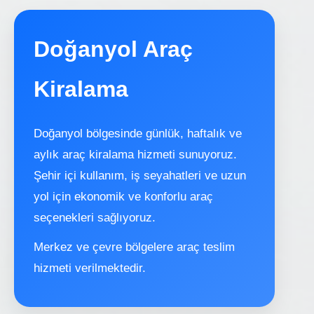
Doğanyol Araç
Kiralama
Doğanyol bölgesinde günlük, haftalık ve
aylık araç kiralama hizmeti sunuyoruz.
Şehir içi kullanım, iş seyahatleri ve uzun
yol için ekonomik ve konforlu araç
seçenekleri sağlıyoruz.
Merkez ve çevre bölgelere araç teslim
hizmeti verilmektedir.