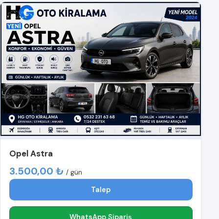
Opel Astra
3.500,00 ₺
/ gün
Talep
WhatsApp Sipariş