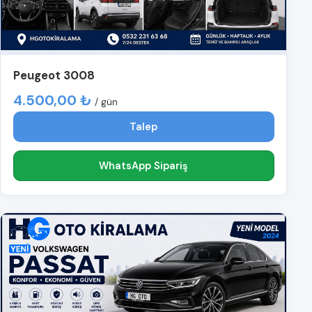
Peugeot 3008
4.500,00 ₺
/ gün
Talep
WhatsApp Sipariş