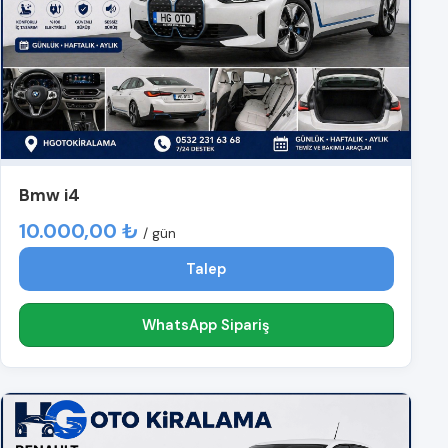
Bmw i4
10.000,00 ₺
/ gün
Talep
WhatsApp Sipariş