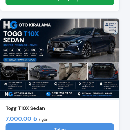
Togg T10X Sedan
7.000,00 ₺
/ gün
Talep