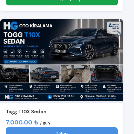
Togg T10X Sedan
7.000,00 ₺
/ gün
Talep