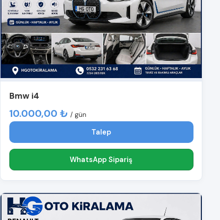
Bmw i4
10.000,00 ₺
/ gün
Talep
WhatsApp Sipariş