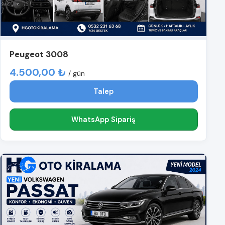
Peugeot 3008
4.500,00 ₺
/ gün
Talep
WhatsApp Sipariş