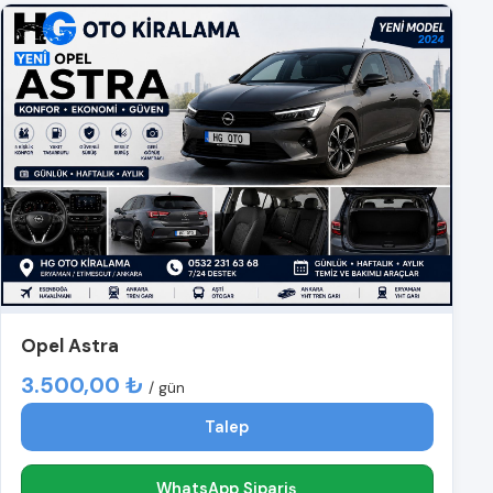
Opel Astra
3.500,00 ₺
/ gün
Talep
WhatsApp Sipariş