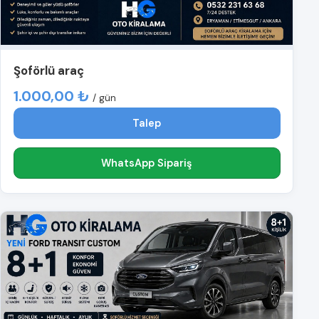
Şoförlü araç
1.000,00 ₺
/ gün
Talep
WhatsApp Sipariş