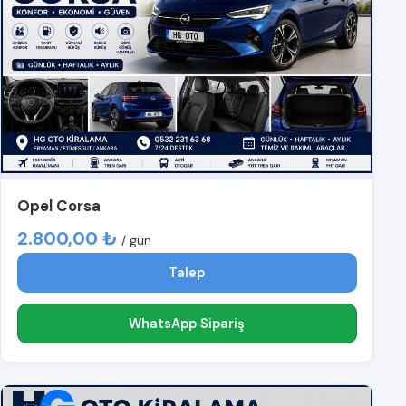
Opel Corsa
2.800,00 ₺
/ gün
Talep
WhatsApp Sipariş