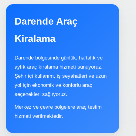
Darende Araç
Kiralama
Darende bölgesinde günlük, haftalık ve
aylık araç kiralama hizmeti sunuyoruz.
Şehir içi kullanım, iş seyahatleri ve uzun
yol için ekonomik ve konforlu araç
seçenekleri sağlıyoruz.
Merkez ve çevre bölgelere araç teslim
hizmeti verilmektedir.