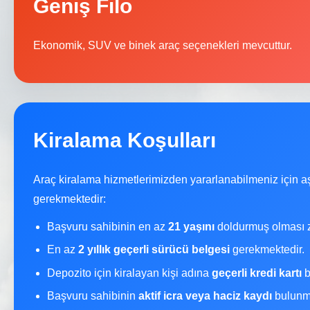
Geniş Filo
Ekonomik, SUV ve binek araç seçenekleri mevcuttur.
Kiralama Koşulları
Araç kiralama hizmetlerimizden yararlanabilmeniz için a
gerekmektedir:
Başvuru sahibinin en az
21 yaşını
doldurmuş olması z
En az
2 yıllık geçerli sürücü belgesi
gerekmektedir.
Depozito için kiralayan kişi adına
geçerli kredi kartı
b
Başvuru sahibinin
aktif icra veya haciz kaydı
bulunma