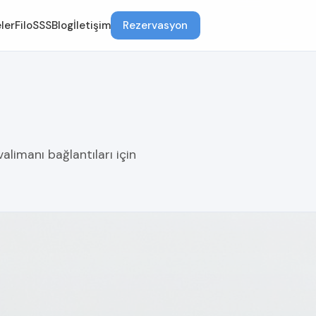
ler
Filo
SSS
Blog
İletişim
Rezervasyon
alimanı bağlantıları için