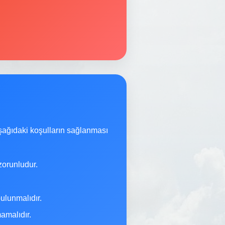
şağıdaki koşulların sağlanması
orunludur.
ulunmalıdır.
malıdır.