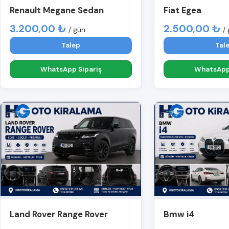
Renault Megane Sedan
Fiat Egea
3.200,00 ₺
2.500,00 ₺
/ gün
/
Talep
Tal
WhatsApp Sipariş
WhatsApp 
Land Rover Range Rover
Bmw i4