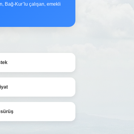
n, Bağ-Kur’lu çalışan, emekli
stek
iyat
 sürüş