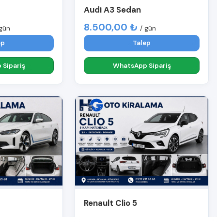
Audi A3 Sedan
8.500,00 ₺
 gün
/ gün
ep
Talep
Sipariş
WhatsApp Sipariş
Renault Clio 5