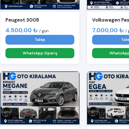
Peugeot 3008
Volkswagen Pa
4.500,00 ₺
7.000,00 ₺
/ gün
/ 
Talep
Tal
WhatsApp Sipariş
WhatsApp 