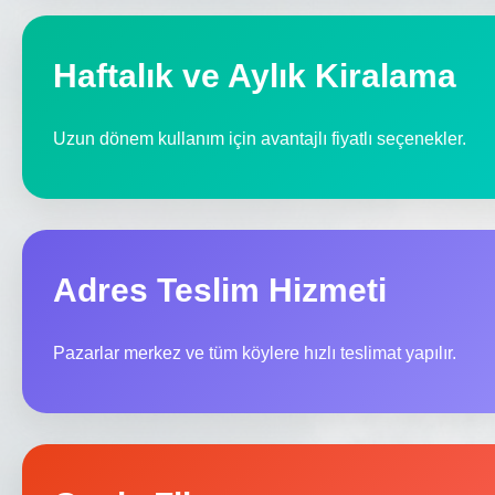
Haftalık ve Aylık Kiralama
Uzun dönem kullanım için avantajlı fiyatlı seçenekler.
Adres Teslim Hizmeti
Pazarlar merkez ve tüm köylere hızlı teslimat yapılır.