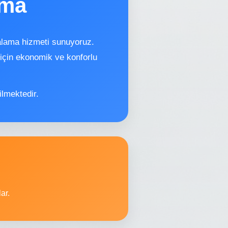
ama
ralama hizmeti sunuyoruz.
r için ekonomik ve konforlu
ilmektedir.
ar.