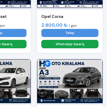
ssat
Opel Corsa
2.800,00 ₺
gün
/ gün
ep
Talep
Sipariş
WhatsApp Sipariş