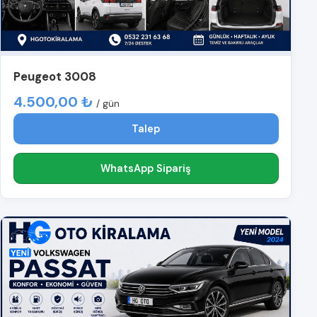
Peugeot 3008
4.500,00 ₺
/ gün
Talep
WhatsApp Sipariş