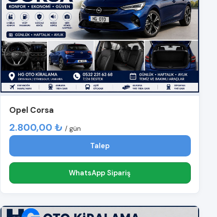
Opel Corsa
2.800,00 ₺
/ gün
Talep
WhatsApp Sipariş