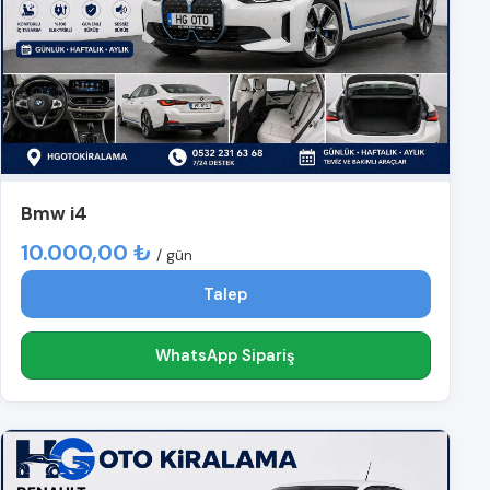
Bmw i4
10.000,00 ₺
/ gün
Talep
WhatsApp Sipariş