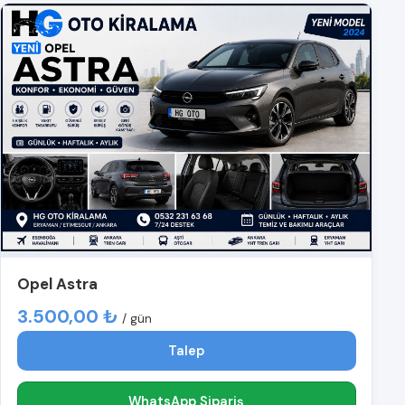
Opel Astra
3.500,00 ₺
/ gün
Talep
WhatsApp Sipariş