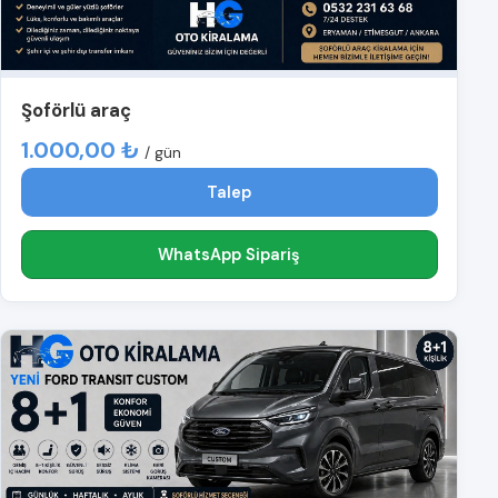
Şoförlü araç
1.000,00 ₺
/ gün
Talep
WhatsApp Sipariş