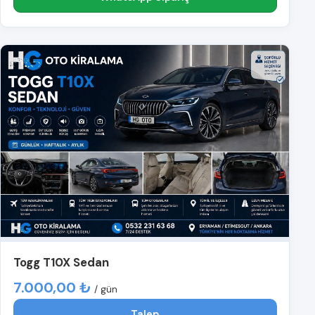
Togg T10X Sedan
7.000,00 ₺
/ gün
Talep