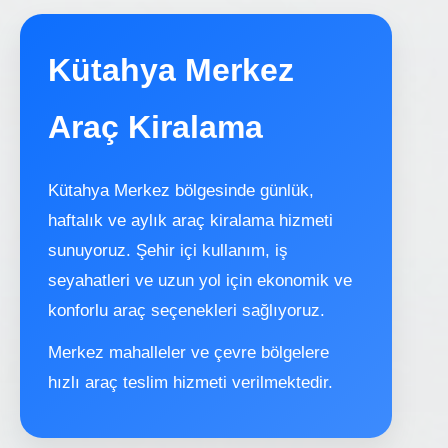
Kütahya Merkez
Araç Kiralama
Kütahya Merkez bölgesinde günlük,
haftalık ve aylık araç kiralama hizmeti
sunuyoruz. Şehir içi kullanım, iş
seyahatleri ve uzun yol için ekonomik ve
konforlu araç seçenekleri sağlıyoruz.
Merkez mahalleler ve çevre bölgelere
hızlı araç teslim hizmeti verilmektedir.