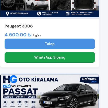
Peugeot 3008
4.500,00 ₺
/ gün
Talep
WhatsApp Sipariş