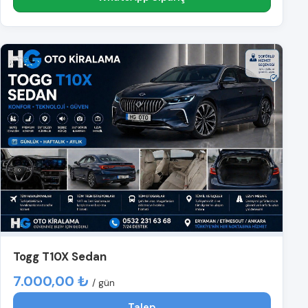
Togg T10X Sedan
7.000,00 ₺
/ gün
Talep