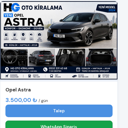
Opel Astra
3.500,00 ₺
/ gün
Talep
WhatsApp Sipariş