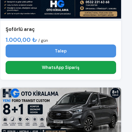
Şoförlü araç
1.000,00 ₺
/ gün
Talep
WhatsApp Sipariş