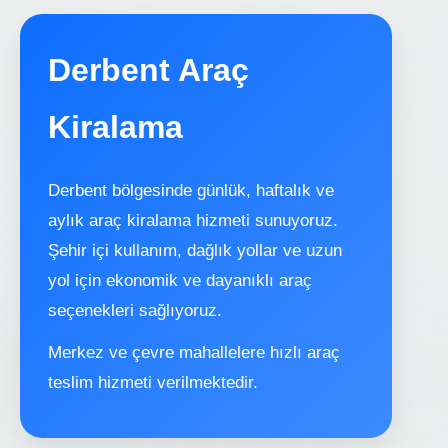
Derbent Araç
Kiralama
Derbent bölgesinde günlük, haftalık ve
aylık araç kiralama hizmeti sunuyoruz.
Şehir içi kullanım, dağlık yollar ve uzun
yol için ekonomik ve dayanıklı araç
seçenekleri sağlıyoruz.
Merkez ve çevre mahallelere hızlı araç
teslim hizmeti verilmektedir.