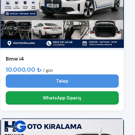
Bmw i4
10.000,00 ₺
/ gün
Talep
WhatsApp Sipariş