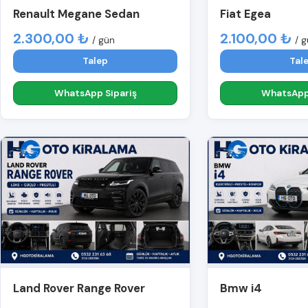
Renault Megane Sedan
Fiat Egea
2.300,00 ₺
2.100,00 ₺
/ gün
/ 
Talep
Tal
WhatsApp Sipariş
WhatsApp 
Land Rover Range Rover
Bmw i4