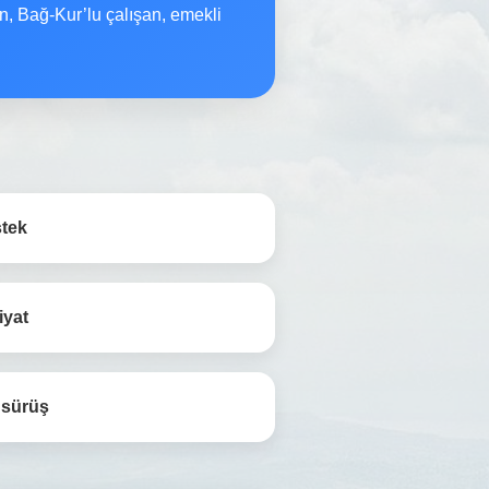
n, Bağ-Kur’lu çalışan, emekli
stek
iyat
 sürüş