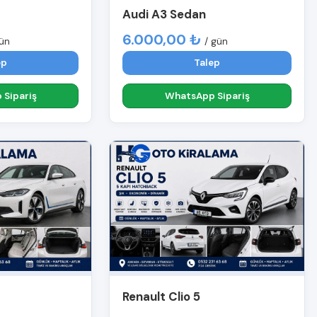
Audi A3 Sedan
6.000,00 ₺
gün
/ gün
ep
Talep
Sipariş
WhatsApp Sipariş
Renault Clio 5