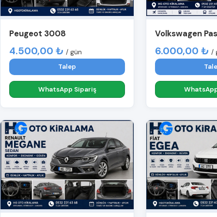
Peugeot 3008
Volkswagen Pa
4.500,00 ₺
6.000,00 ₺
/ gün
/
Talep
Tal
WhatsApp Sipariş
WhatsApp 