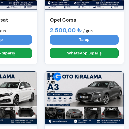
ssat
Opel Corsa
2.500,00 ₺
 gün
/ gün
ep
Talep
Sipariş
WhatsApp Sipariş