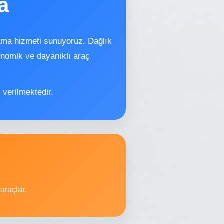
a
lama hizmeti sunuyoruz. Dağlık
konomik ve dayanıklı araç
 verilmektedir.
araçlar.