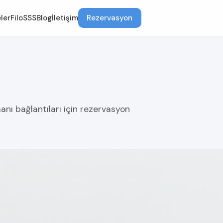
ler
Filo
SSS
Blog
İletişim
Rezervasyon
anı bağlantıları için rezervasyon