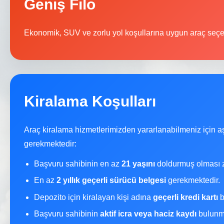
Geniş Filo
Ekonomik, SUV ve zorlu yol koşullarına uygun araç seçe
Kiralama Koşulları
Araç kiralama hizmetlerimizden yararlanabilmeniz için a
gerekmektedir:
Başvuru sahibinin en az
21 yaşını
doldurmuş olması z
En az
2 yıllık geçerli sürücü belgesi
gerekmektedir.
Depozito için kiralayan kişi adına
geçerli kredi kartı
b
Başvuru sahibinin
aktif icra veya haciz kaydı
bulunma