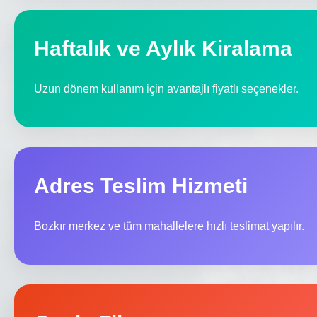
Haftalık ve Aylık Kiralama
Uzun dönem kullanım için avantajlı fiyatlı seçenekler.
Adres Teslim Hizmeti
Bozkır merkez ve tüm mahallelere hızlı teslimat yapılır.