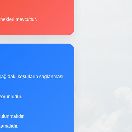
nekleri mevcuttur.
şağıdaki koşulların sağlanması
orunludur.
ulunmalıdır.
malıdır.