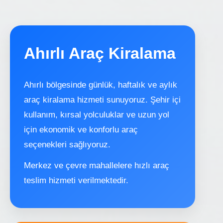
Ahırlı Araç Kiralama
Ahırlı bölgesinde günlük, haftalık ve aylık
araç kiralama hizmeti sunuyoruz. Şehir içi
kullanım, kırsal yolculuklar ve uzun yol
için ekonomik ve konforlu araç
seçenekleri sağlıyoruz.
Merkez ve çevre mahallelere hızlı araç
teslim hizmeti verilmektedir.