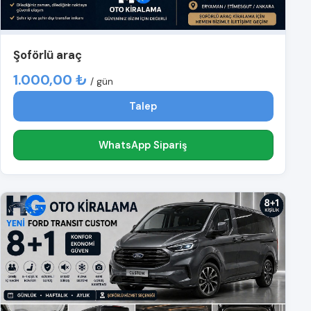
Şoförlü araç
1.000,00 ₺
/ gün
Talep
WhatsApp Sipariş