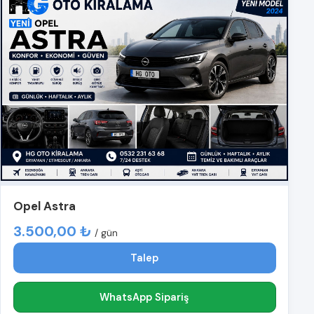
Opel Astra
3.500,00 ₺
/ gün
Talep
WhatsApp Sipariş