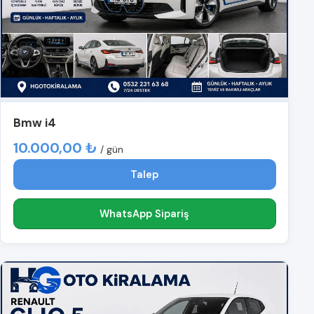
Bmw i4
10.000,00 ₺
/ gün
Talep
WhatsApp Sipariş