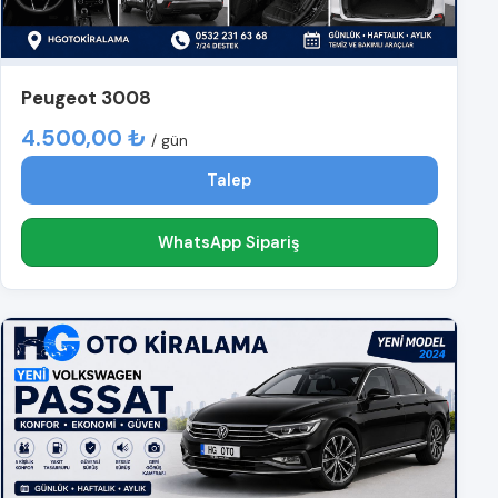
Peugeot 3008
4.500,00 ₺
/ gün
Talep
WhatsApp Sipariş