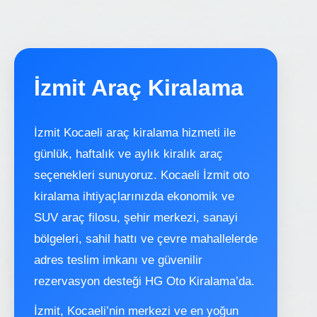
İzmit Araç Kiralama
İzmit Kocaeli araç kiralama hizmeti ile
günlük, haftalık ve aylık kiralık araç
seçenekleri sunuyoruz. Kocaeli İzmit oto
kiralama ihtiyaçlarınızda ekonomik ve
SUV araç filosu, şehir merkezi, sanayi
bölgeleri, sahil hattı ve çevre mahallelerde
adres teslim imkanı ve güvenilir
rezervasyon desteği HG Oto Kiralama’da.
İzmit, Kocaeli’nin merkezi ve en yoğun