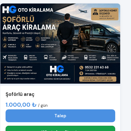
Şoförlü araç
1.000,00 ₺
/ gün
Talep