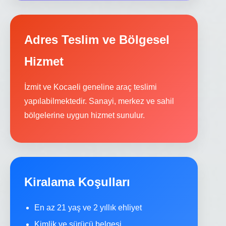
Adres Teslim ve Bölgesel
Hizmet
İzmit ve Kocaeli geneline araç teslimi
yapılabilmektedir. Sanayi, merkez ve sahil
bölgelerine uygun hizmet sunulur.
Kiralama Koşulları
En az 21 yaş ve 2 yıllık ehliyet
Kimlik ve sürücü belgesi