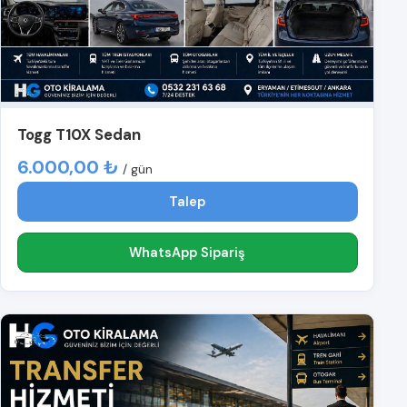
Togg T10X Sedan
6.000,00 ₺
/ gün
Talep
WhatsApp Sipariş