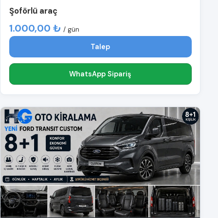
Şoförlü araç
1.000,00 ₺
/ gün
Talep
WhatsApp Sipariş