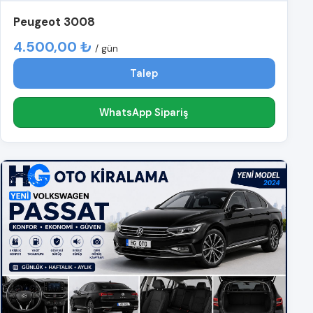
Peugeot 3008
4.500,00 ₺
/ gün
Talep
WhatsApp Sipariş