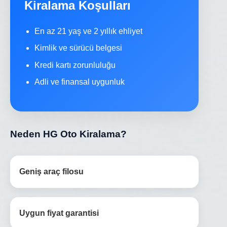
Kiralama Koşulları
En az 21 yaş ve 2 yıllık ehliyet
Kimlik ve sürücü belgesi
Kredi kartı zorunluluğu
Adli ve finansal uygunluk
Neden HG Oto Kiralama?
Geniş araç filosu
Uygun fiyat garantisi