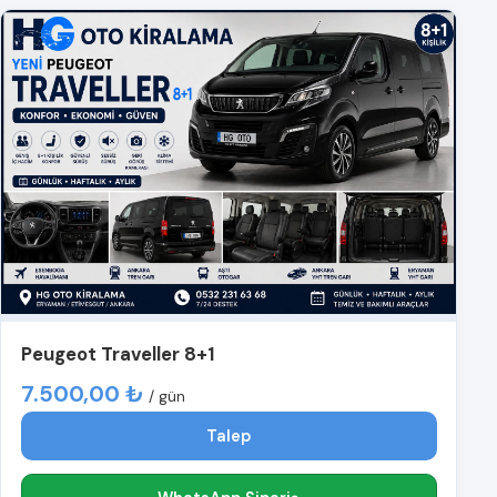
Peugeot Traveller 8+1
7.500,00 ₺
/ gün
Talep