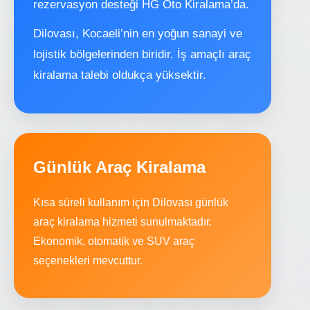
rezervasyon desteği HG Oto Kiralama’da.
Dilovası, Kocaeli’nin en yoğun sanayi ve
lojistik bölgelerinden biridir. İş amaçlı araç
kiralama talebi oldukça yüksektir.
Günlük Araç Kiralama
Kısa süreli kullanım için Dilovası günlük
araç kiralama hizmeti sunulmaktadır.
Ekonomik, otomatik ve SUV araç
seçenekleri mevcuttur.