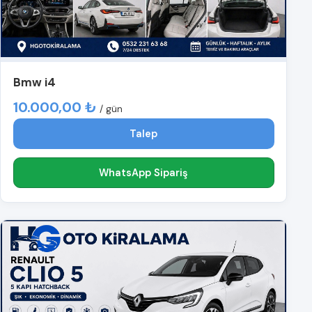
Bmw i4
10.000,00 ₺
/ gün
Talep
WhatsApp Sipariş