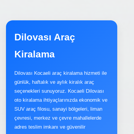
Dilovası Araç
Kiralama
Dilovası Kocaeli araç kiralama hizmeti ile
günlük, haftalık ve aylık kiralık araç
seçenekleri sunuyoruz. Kocaeli Dilovası
oto kiralama ihtiyaçlarınızda ekonomik ve
SUV araç filosu, sanayi bölgeleri, liman
çevresi, merkez ve çevre mahallelerde
adres teslim imkanı ve güvenilir