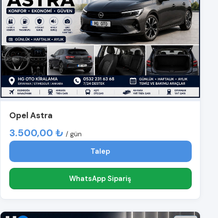
Opel Astra
3.500,00 ₺
/ gün
Talep
WhatsApp Sipariş