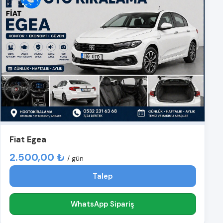
Fiat Egea
2.500,00 ₺
/ gün
Talep
WhatsApp Sipariş