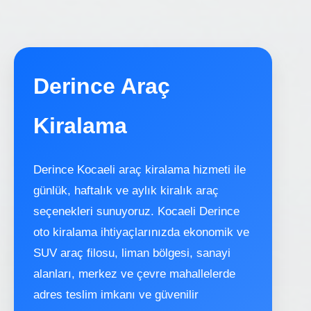
Derince Araç
Kiralama
Derince Kocaeli araç kiralama hizmeti ile
günlük, haftalık ve aylık kiralık araç
seçenekleri sunuyoruz. Kocaeli Derince
oto kiralama ihtiyaçlarınızda ekonomik ve
SUV araç filosu, liman bölgesi, sanayi
alanları, merkez ve çevre mahallelerde
adres teslim imkanı ve güvenilir