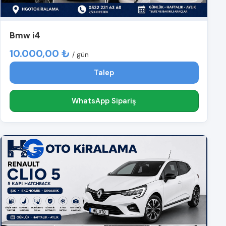
Bmw i4
10.000,00 ₺
/ gün
Talep
WhatsApp Sipariş