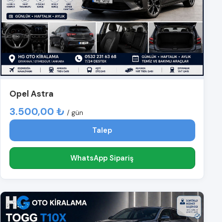
Opel Astra
3.500,00 ₺
/ gün
Talep
WhatsApp Sipariş