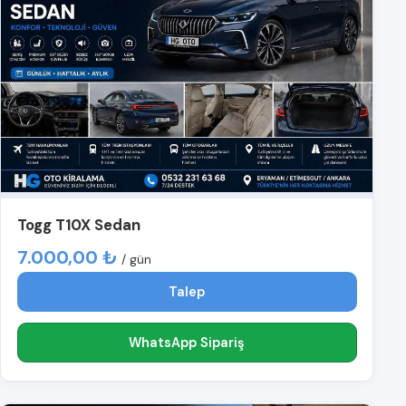
Togg T10X Sedan
7.000,00 ₺
/ gün
Talep
WhatsApp Sipariş