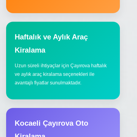
Haftalık ve Aylık Araç
Kiralama
Uzun süreli ihtiyaçlar için Çayırova haftalık
ve aylık araç kiralama seçenekleri ile
avantajlı fiyatlar sunulmaktadır.
Kocaeli Çayırova Oto
Kiralama