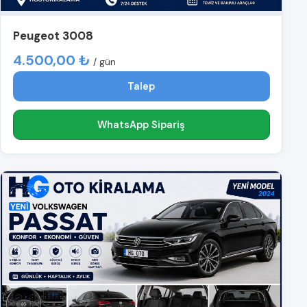
Peugeot 3008
4.500,00 ₺
/ gün
Talep
WhatsApp Sipariş