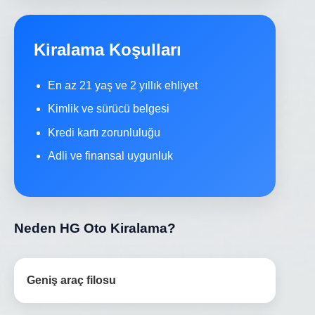
Kiralama Koşulları
En az 21 yaş ve 2 yıllık ehliyet
Kimlik ve sürücü belgesi
Kredi kartı zorunluluğu
Adli ve finansal uygunluk
Neden HG Oto Kiralama?
Geniş araç filosu