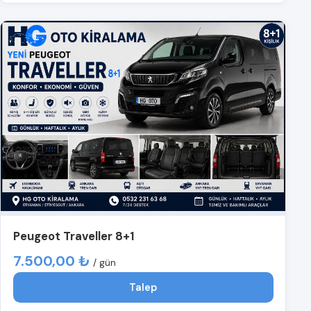
Peugeot Traveller 8+1
7.500,00 ₺
/ gün
Talep