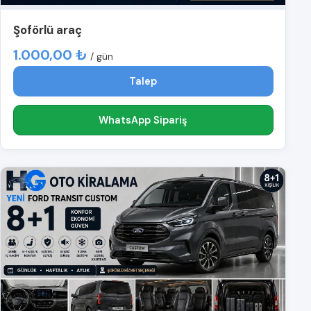
Şoförlü araç
1.000,00 ₺
/ gün
Talep
WhatsApp Sipariş