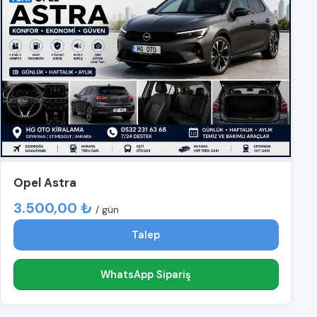
Opel Astra
3.500,00 ₺
/ gün
Talep
WhatsApp Sipariş