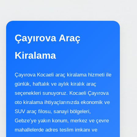
Çayırova Araç
Kiralama
Çayırova Kocaeli araç kiralama hizmeti ile
günlük, haftalık ve aylık kiralık araç
seçenekleri sunuyoruz. Kocaeli Çayırova
oto kiralama ihtiyaçlarınızda ekonomik ve
SUV araç filosu, sanayi bölgeleri,
Gebze’ye yakın konum, merkez ve çevre
mahallelerde adres teslim imkanı ve