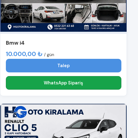
Bmw i4
10.000,00 ₺
/ gün
Talep
WhatsApp Sipariş