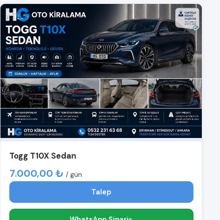
Togg T10X Sedan
7.000,00 ₺
/ gün
Talep
WhatsApp Sipariş