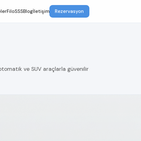
ler
Filo
SSS
Blog
İletişim
Rezervasyon
 otomatik ve SUV araçlarla güvenilir