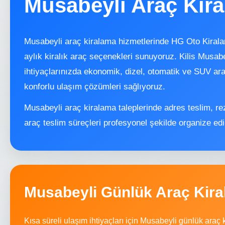
Musabeyli Araç Kir
Musabeyli araç kiralama hizmetlerinde HG Oto Kiralam
aylık kiralık araç seçenekleri sunuyoruz. Kilis Musab
ihtiyaçlarınızda ekonomik, dizel, otomatik ve SUV araç 
konforlu ulaşım çözümleri sağlıyoruz.
Musabeyli araç kiralama taleplerinde adres teslim, re
araç teslim süreçleri profesyonel şekilde organize edi
Musabeyli Günlük Araç Kir
Kısa süreli ulaşım ihtiyaçları için Musabeyli günlük ara