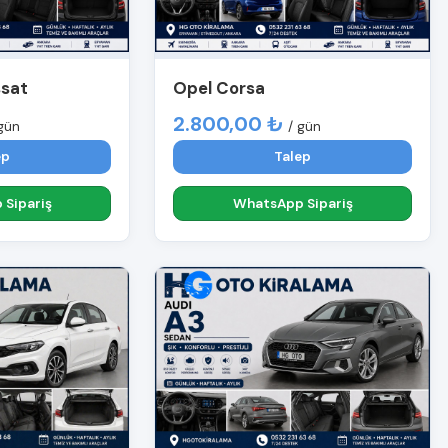
ssat
Opel Corsa
2.800,00 ₺
gün
/ gün
ep
Talep
Sipariş
WhatsApp Sipariş