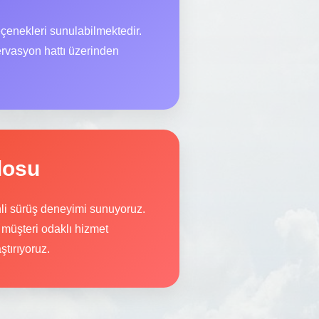
çenekleri sunulabilmektedir.
ervasyon hattı üzerinden
losu
nli sürüş deneyimi sunuyoruz.
 müşteri odaklı hizmet
ştırıyoruz.