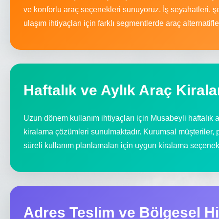
ve konforlu araç seçenekleri sunuyoruz. İş seyahatleri, şe
ulaşım ihtiyaçları için farklı segmentlerde araç alternatifl
Haftalık ve Aylık Araç Kiral
Uzun dönem kullanım ihtiyaçları için Musabeyli haftalık a
kiralama çözümleri sunulmaktadır. Kurumsal müşteriler, p
süreli kullanım planlamaları için uygun kiralama seçenek
Adres Teslim ve Bölgesel H