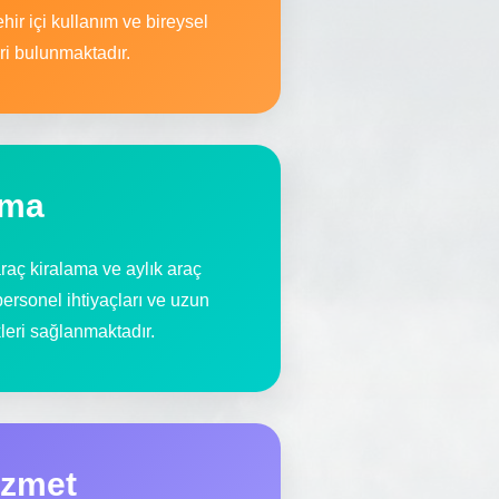
hir içi kullanım ve bireysel
eri bulunmaktadır.
ama
raç kiralama ve aylık araç
ersonel ihtiyaçları ve uzun
leri sağlanmaktadır.
izmet