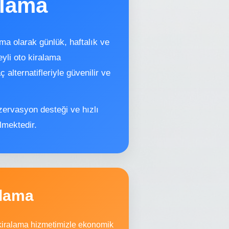
alama
a olarak günlük, haftalık ve
eyli oto kiralama
alternatifleriyle güvenilir ve
zervasyon desteği ve hızlı
lmektedir.
alama
ç kiralama hizmetimizle ekonomik