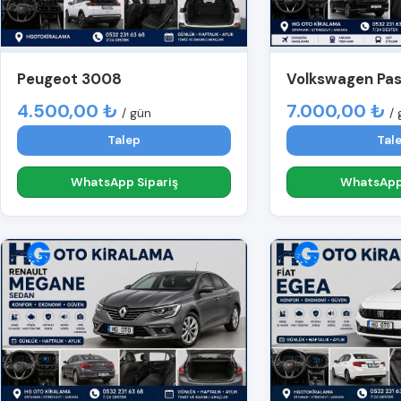
Peugeot 3008
Volkswagen Pa
4.500,00 ₺
7.000,00 ₺
/ gün
/ 
Talep
Tal
WhatsApp Sipariş
WhatsApp 