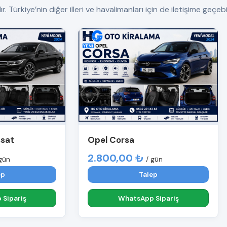
Türkiye’nin diğer illeri ve havalimanları için de iletişime geçebil
ssat
Opel Corsa
2.800,00 ₺
gün
/ gün
ep
Talep
Sipariş
WhatsApp Sipariş