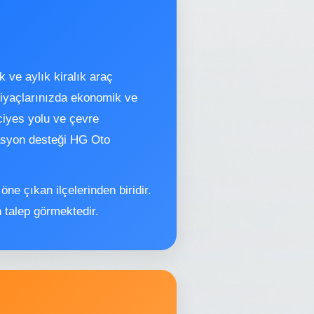
k ve aylık kiralık araç
tiyaçlarınızda ekonomik ve
ciyes yolu ve çevre
vasyon desteği HG Oto
ne çıkan ilçelerinden biridir.
n talep görmektedir.