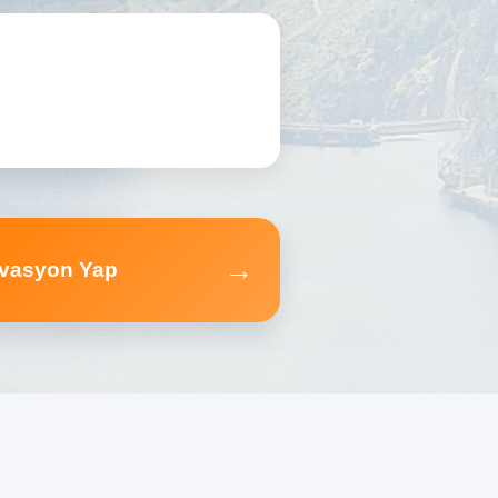
→
vasyon Yap