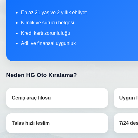
En az 21 yaş ve 2 yıllık ehliyet
Kimlik ve sürücü belgesi
Kredi kartı zorunluluğu
Adli ve finansal uygunluk
Neden HG Oto Kiralama?
Geniş araç filosu
Uygun fi
Talas hızlı teslim
7/24 de