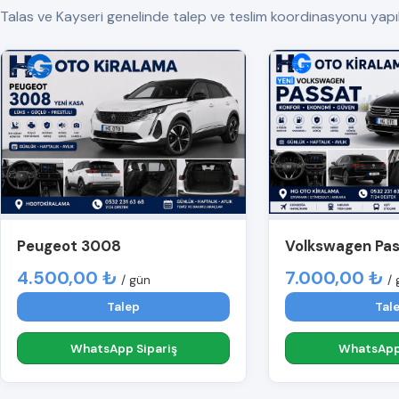
Talas ve Kayseri genelinde talep ve teslim koordinasyonu yapılır. 
Peugeot 3008
Volkswagen Pa
4.500,00 ₺
7.000,00 ₺
/ gün
/ 
Talep
Tal
WhatsApp Sipariş
WhatsApp 