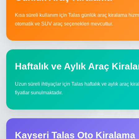
Kısa süreli kullanım için Talas günlük araç kiralama hiz
otomatik ve SUV araç seçenekleri mevcuttur.
Haftalık ve Aylık Araç Kiral
Uzun süreli ihtiyaçlar için Talas haftalık ve aylık araç kir
fiyatlar sunulmaktadır.
Kayseri Talas Oto Kiralama