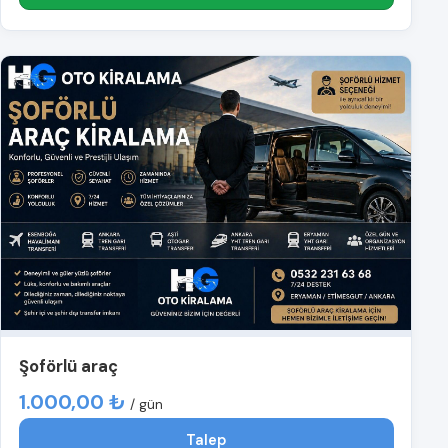
Şoförlü araç
1.000,00 ₺
/ gün
Talep