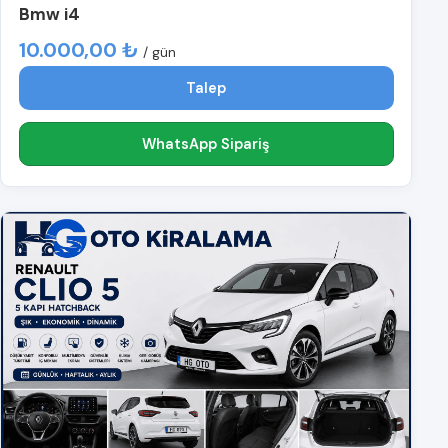
Bmw i4
10.000,00 ₺
/ gün
Talep
WhatsApp Sipariş