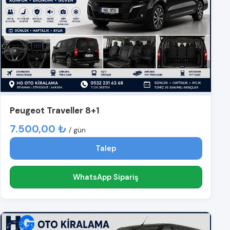
Peugeot Traveller 8+1
7.500,00 ₺
/ gün
Talep
WhatsApp Sipariş