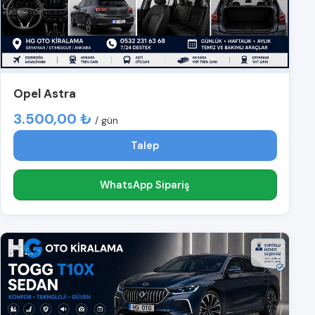
Opel Astra
3.500,00 ₺
/ gün
Talep
WhatsApp Sipariş