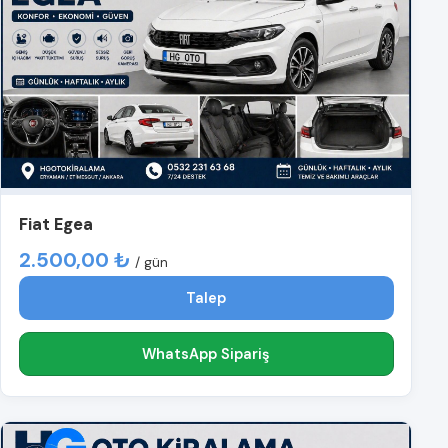
Fiat Egea
2.500,00 ₺
/ gün
Talep
WhatsApp Sipariş