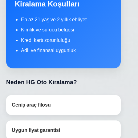
Kiralama Koşulları
En az 21 yaş ve 2 yıllık ehliyet
Kimlik ve sürücü belgesi
Kredi kartı zorunluluğu
Adli ve finansal uygunluk
Neden HG Oto Kiralama?
Geniş araç filosu
Uygun fiyat garantisi