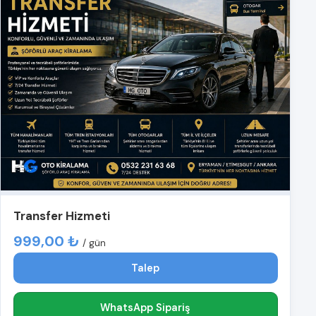
Transfer Hizmeti
999,00 ₺
/ gün
Talep
WhatsApp Sipariş