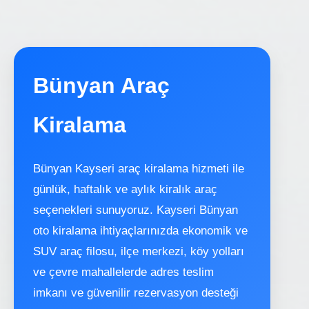
Bünyan Araç
Kiralama
Bünyan Kayseri araç kiralama hizmeti ile
günlük, haftalık ve aylık kiralık araç
seçenekleri sunuyoruz. Kayseri Bünyan
oto kiralama ihtiyaçlarınızda ekonomik ve
SUV araç filosu, ilçe merkezi, köy yolları
ve çevre mahallelerde adres teslim
imkanı ve güvenilir rezervasyon desteği