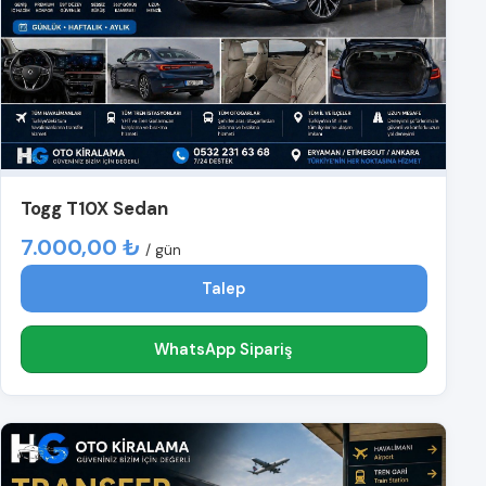
Togg T10X Sedan
7.000,00 ₺
/ gün
Talep
WhatsApp Sipariş