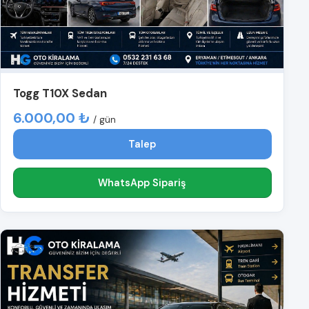
Togg T10X Sedan
6.000,00 ₺
/ gün
Talep
WhatsApp Sipariş