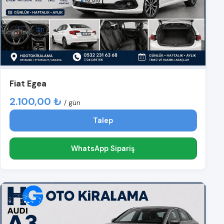
Fiat Egea
2.100,00 ₺
/ gün
Talep
WhatsApp Sipariş