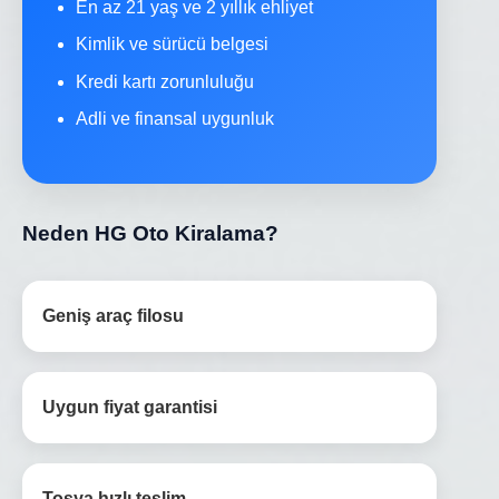
En az 21 yaş ve 2 yıllık ehliyet
Kimlik ve sürücü belgesi
Kredi kartı zorunluluğu
Adli ve finansal uygunluk
Neden HG Oto Kiralama?
Geniş araç filosu
Uygun fiyat garantisi
Tosya hızlı teslim