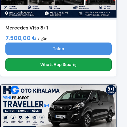
Mercedes Vito 8+1
7.500,00 ₺
/ gün
Talep
WhatsApp Sipariş