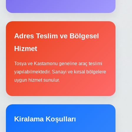
Adres Teslim ve Bölgesel
Hizmet
Tosya ve Kastamonu geneline araç teslimi
yapılabilmektedir. Sanayi ve kırsal bölgelere
uygun hizmet sunulur.
Kiralama Koşulları