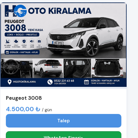
Peugeot 3008
4.500,00 ₺
/ gün
Talep
WhatsApp Sipariş