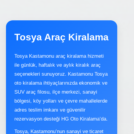
Tosya Araç Kiralama
Tosya Kastamonu araç kiralama hizmeti
ile günlük, haftalık ve aylık kiralık araç
seçenekleri sunuyoruz. Kastamonu Tosya
oto kiralama ihtiyaçlarınızda ekonomik ve
SUV araç filosu, ilçe merkezi, sanayi
bölgesi, köy yolları ve çevre mahallelerde
adres teslim imkanı ve güvenilir
rezervasyon desteği HG Oto Kiralama’da.
Tosya, Kastamonu’nun sanayi ve ticaret