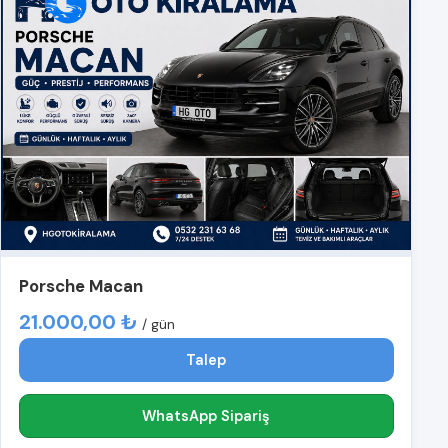
Porsche Macan
21.000,00 ₺
/ gün
Talep
WhatsApp Sipariş