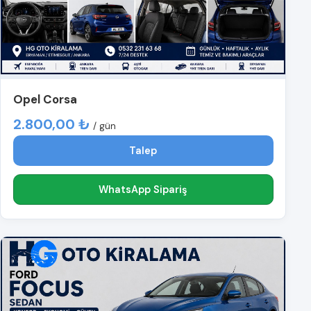
Opel Corsa
2.800,00 ₺
/ gün
Talep
WhatsApp Sipariş