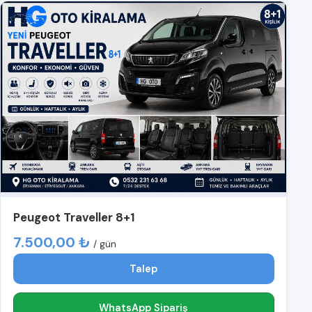
Peugeot Traveller 8+1
7.500,00 ₺
/ gün
Talep
WhatsApp Sipariş