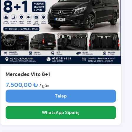
Mercedes Vito 8+1
7.500,00 ₺
/ gün
Talep
WhatsApp Sipariş