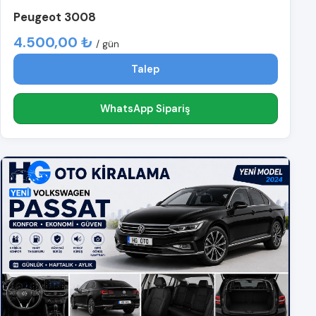
Peugeot 3008
4.500,00 ₺
/ gün
Talep
WhatsApp Sipariş