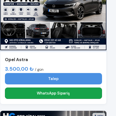
Opel Astra
3.500,00 ₺
/ gün
Talep
WhatsApp Sipariş