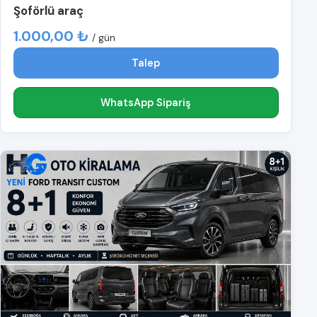
Şoförlü araç
1.000,00 ₺
/ gün
Talep
WhatsApp Sipariş