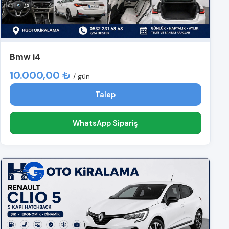
Bmw i4
10.000,00 ₺
/ gün
Talep
WhatsApp Sipariş