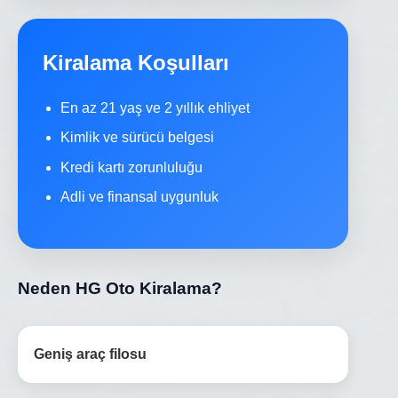
Kiralama Koşulları
En az 21 yaş ve 2 yıllık ehliyet
Kimlik ve sürücü belgesi
Kredi kartı zorunluluğu
Adli ve finansal uygunluk
Neden HG Oto Kiralama?
Geniş araç filosu