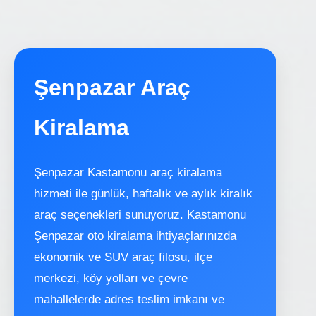
Şenpazar Araç
Kiralama
Şenpazar Kastamonu araç kiralama
hizmeti ile günlük, haftalık ve aylık kiralık
araç seçenekleri sunuyoruz. Kastamonu
Şenpazar oto kiralama ihtiyaçlarınızda
ekonomik ve SUV araç filosu, ilçe
merkezi, köy yolları ve çevre
mahallelerde adres teslim imkanı ve