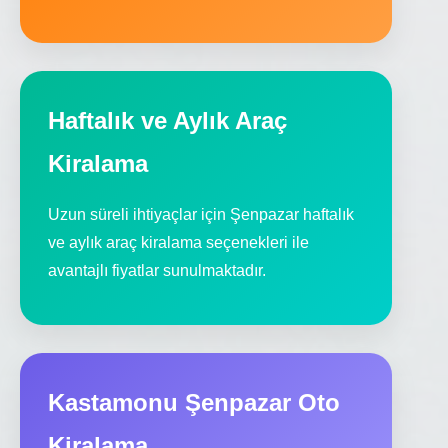
Haftalık ve Aylık Araç
Kiralama
Uzun süreli ihtiyaçlar için Şenpazar haftalık
ve aylık araç kiralama seçenekleri ile
avantajlı fiyatlar sunulmaktadır.
Kastamonu Şenpazar Oto
Kiralama