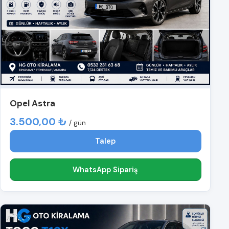
Opel Astra
3.500,00 ₺
/ gün
Talep
WhatsApp Sipariş