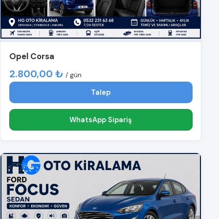
Opel Corsa
2.800,00 ₺
/ gün
Talep
WhatsApp Sipariş