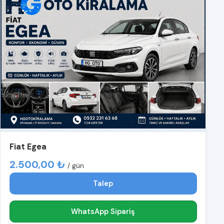
Fiat Egea
2.500,00 ₺
/ gün
Talep
WhatsApp Sipariş