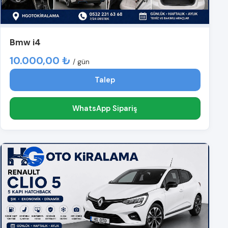
Bmw i4
10.000,00 ₺
/ gün
Talep
WhatsApp Sipariş