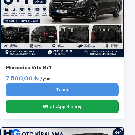
Mercedes Vito 8+1
7.500,00 ₺
/ gün
Talep
WhatsApp Sipariş