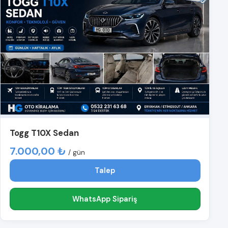
Togg T10X Sedan
7.000,00 ₺
/ gün
Talep
WhatsApp Sipariş