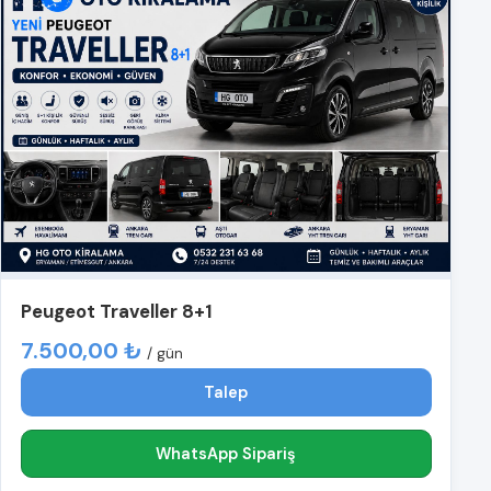
Peugeot Traveller 8+1
7.500,00 ₺
/ gün
Talep
WhatsApp Sipariş