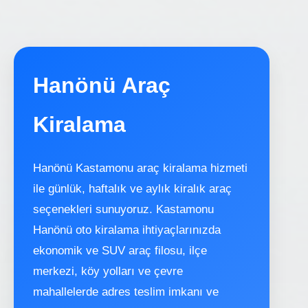
Hanönü Araç
Kiralama
Hanönü Kastamonu araç kiralama hizmeti
ile günlük, haftalık ve aylık kiralık araç
seçenekleri sunuyoruz. Kastamonu
Hanönü oto kiralama ihtiyaçlarınızda
ekonomik ve SUV araç filosu, ilçe
merkezi, köy yolları ve çevre
mahallelerde adres teslim imkanı ve