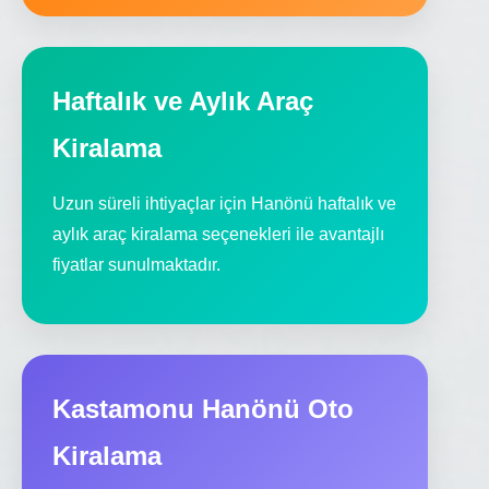
Haftalık ve Aylık Araç
Kiralama
Uzun süreli ihtiyaçlar için Hanönü haftalık ve
aylık araç kiralama seçenekleri ile avantajlı
fiyatlar sunulmaktadır.
Kastamonu Hanönü Oto
Kiralama