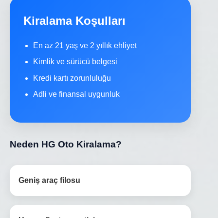
Kiralama Koşulları
En az 21 yaş ve 2 yıllık ehliyet
Kimlik ve sürücü belgesi
Kredi kartı zorunluluğu
Adli ve finansal uygunluk
Neden HG Oto Kiralama?
Geniş araç filosu