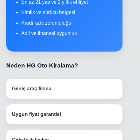
En az 21 yaş ve 2 yıllık ehliyet
Kimlik ve sürücü belgesi
Kredi kartı zorunluluğu
Adli ve finansal uygunluk
Neden HG Oto Kiralama?
Geniş araç filosu
Uygun fiyat garantisi
Cide hızlı teslim