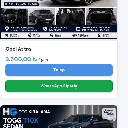
Opel Astra
3.500,00 ₺
/ gün
Talep
WhatsApp Sipariş