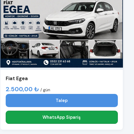
Fiat Egea
2.500,00 ₺
/ gün
Talep
WhatsApp Sipariş