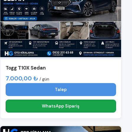
Togg T10X Sedan
7.000,00 ₺
/ gün
Talep
WhatsApp Sipariş