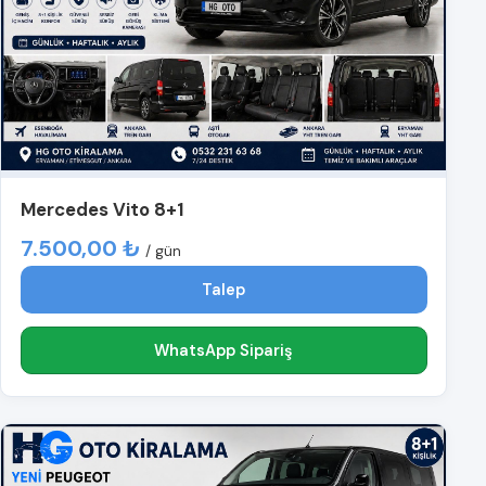
Mercedes Vito 8+1
7.500,00 ₺
/ gün
Talep
WhatsApp Sipariş