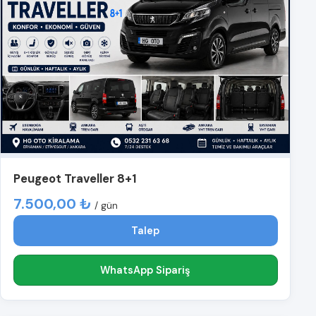
Peugeot Traveller 8+1
7.500,00 ₺
/ gün
Talep
WhatsApp Sipariş