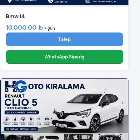
Bmw i4
10.000,00 ₺
/ gün
Talep
WhatsApp Sipariş