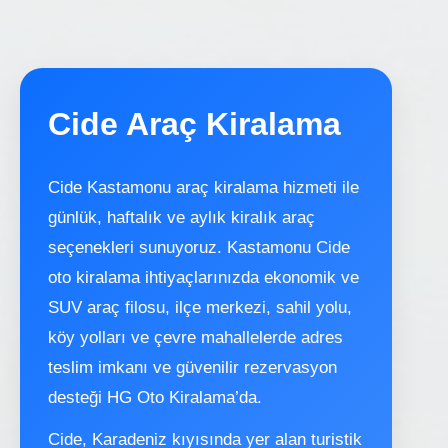
Cide Araç Kiralama
Cide Kastamonu araç kiralama hizmeti ile
günlük, haftalık ve aylık kiralık araç
seçenekleri sunuyoruz. Kastamonu Cide
oto kiralama ihtiyaçlarınızda ekonomik ve
SUV araç filosu, ilçe merkezi, sahil yolu,
köy yolları ve çevre mahallelerde adres
teslim imkanı ve güvenilir rezervasyon
desteği HG Oto Kiralama’da.
Cide, Karadeniz kıyısında yer alan turistik