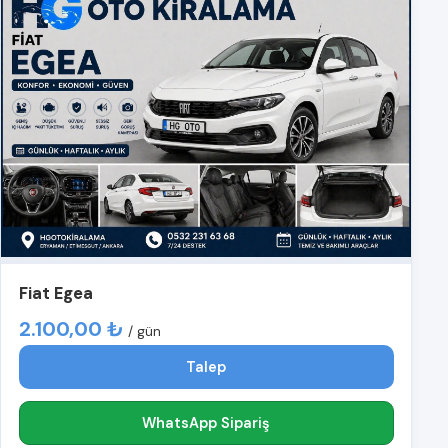
Fiat Egea
2.100,00 ₺
/ gün
Talep
WhatsApp Sipariş