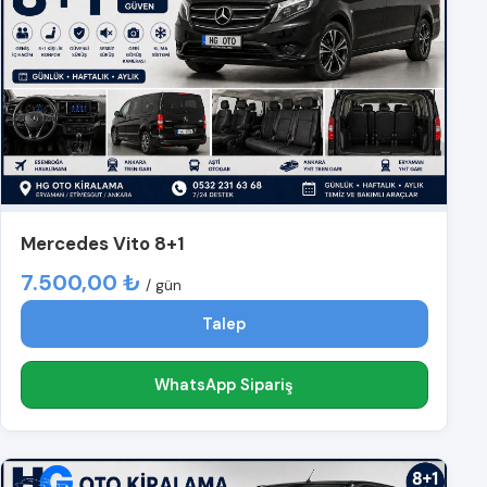
Mercedes Vito 8+1
7.500,00 ₺
/ gün
Talep
WhatsApp Sipariş