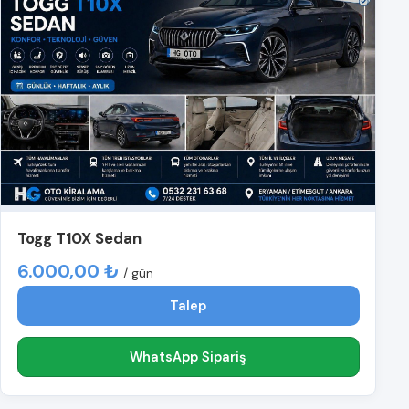
Togg T10X Sedan
6.000,00 ₺
/ gün
Talep
WhatsApp Sipariş