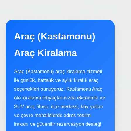
Araç (Kastamonu)
Araç Kiralama
Araç (Kastamonu) araç kiralama hizmeti
ile günlük, haftalık ve aylık kiralık araç
seçenekleri sunuyoruz. Kastamonu Araç
oto kiralama ihtiyaçlarınızda ekonomik ve
SUV araç filosu, ilçe merkezi, köy yolları
ve çevre mahallelerde adres teslim
imkanı ve güvenilir rezervasyon desteği