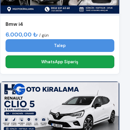
Bmw i4
6.000,00 ₺
/ gün
Talep
WhatsApp Sipariş