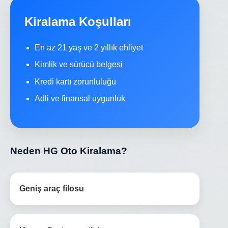
Kiralama Koşulları
En az 21 yaş ve 2 yıllık ehliyet
Kimlik ve sürücü belgesi
Kredi kartı zorunluluğu
Adli ve finansal uygunluk
Neden HG Oto Kiralama?
Geniş araç filosu