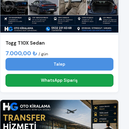
Togg T10X Sedan
7.000,00 ₺
/ gün
Talep
WhatsApp Sipariş