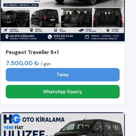
Peugeot Traveller 8+1
7.500,00 ₺
/ gün
Talep
WhatsApp Sipariş