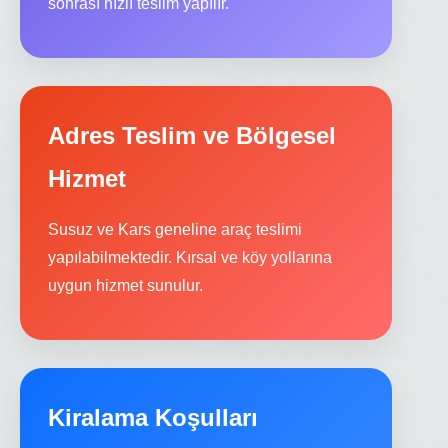
sonrası hızlı teslim yapılır.
Adres Teslim ve Bölgesel
Hizmet
Susuz ve Kars geneline araç teslimi
yapılabilmektedir. Kırsal ve köy yollarına
uygun hizmet sunulur.
Kiralama Koşulları