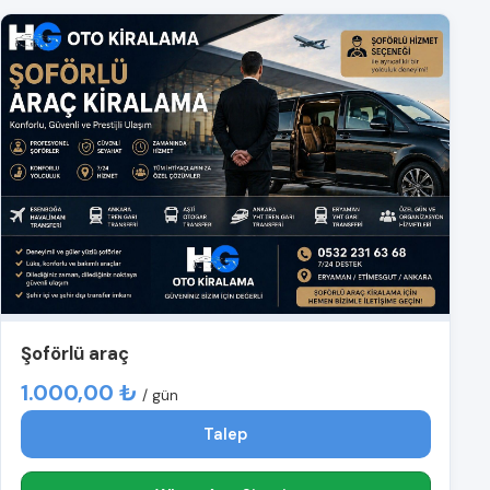
Şoförlü araç
1.000,00 ₺
/ gün
Talep