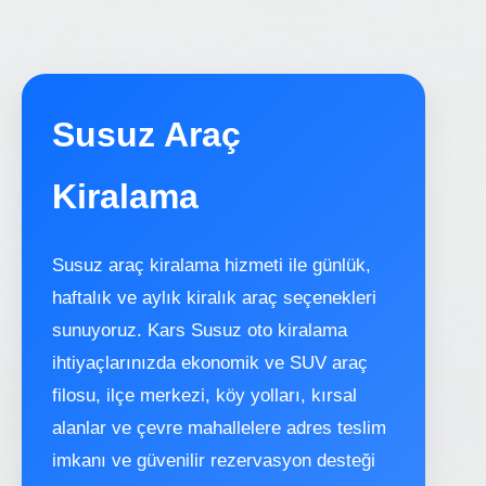
Susuz Araç
Kiralama
Susuz araç kiralama hizmeti ile günlük,
haftalık ve aylık kiralık araç seçenekleri
sunuyoruz. Kars Susuz oto kiralama
ihtiyaçlarınızda ekonomik ve SUV araç
filosu, ilçe merkezi, köy yolları, kırsal
alanlar ve çevre mahallelere adres teslim
imkanı ve güvenilir rezervasyon desteği