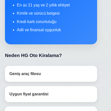
En az 21 yaş ve 2 yıllık ehliyet
Kimlik ve sürücü belgesi
Kredi kartı zorunluluğu
Adli ve finansal uygunluk
Neden HG Oto Kiralama?
Geniş araç filosu
Uygun fiyat garantisi