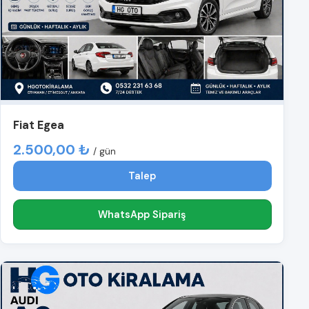
Fiat Egea
2.500,00 ₺
/ gün
Talep
WhatsApp Sipariş