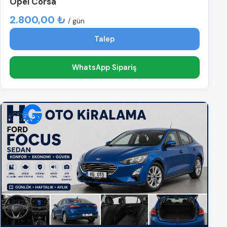
Opel Corsa
2.800,00 ₺
/ gün
Talep
WhatsApp Sipariş