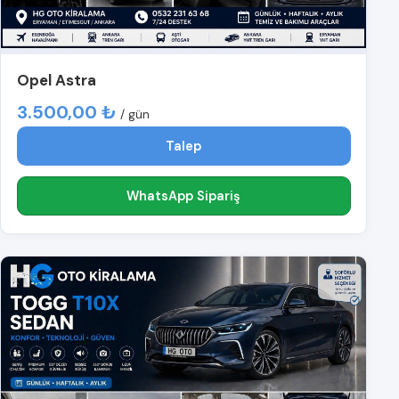
Opel Astra
3.500,00 ₺
/ gün
Talep
WhatsApp Sipariş