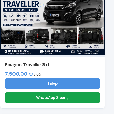
Peugeot Traveller 8+1
7.500,00 ₺
/ gün
Talep
WhatsApp Sipariş