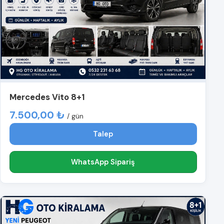
Mercedes Vito 8+1
7.500,00 ₺
/ gün
Talep
WhatsApp Sipariş