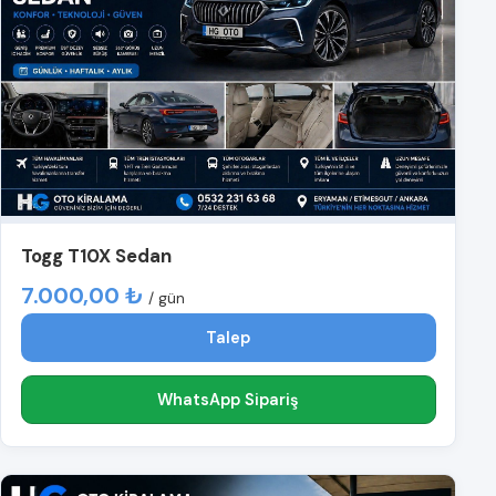
Togg T10X Sedan
7.000,00 ₺
/ gün
Talep
WhatsApp Sipariş