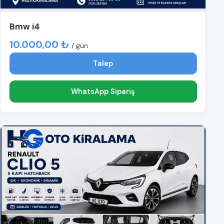
Bmw i4
10.000,00 ₺
/ gün
Talep
WhatsApp Sipariş