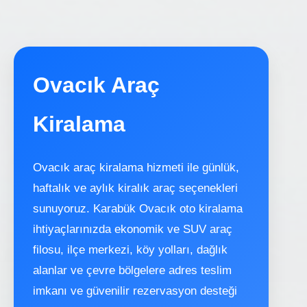
Ovacık Araç
Kiralama
Ovacık araç kiralama hizmeti ile günlük,
haftalık ve aylık kiralık araç seçenekleri
sunuyoruz. Karabük Ovacık oto kiralama
ihtiyaçlarınızda ekonomik ve SUV araç
filosu, ilçe merkezi, köy yolları, dağlık
alanlar ve çevre bölgelere adres teslim
imkanı ve güvenilir rezervasyon desteği