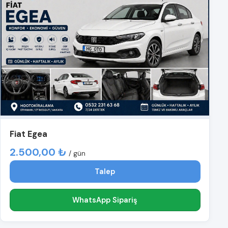
Fiat Egea
2.500,00 ₺
/ gün
Talep
WhatsApp Sipariş