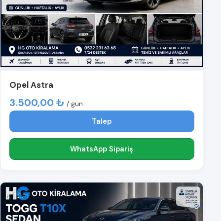
Opel Astra
3.500,00 ₺
/ gün
Talep
WhatsApp Sipariş