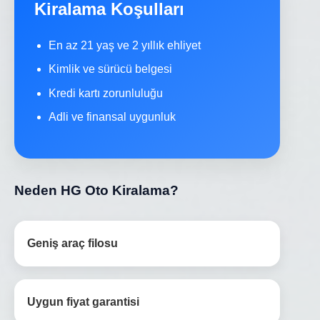
Kiralama Koşulları
En az 21 yaş ve 2 yıllık ehliyet
Kimlik ve sürücü belgesi
Kredi kartı zorunluluğu
Adli ve finansal uygunluk
Neden HG Oto Kiralama?
Geniş araç filosu
Uygun fiyat garantisi