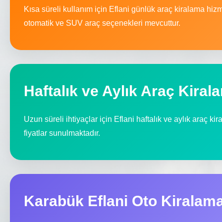
Kısa süreli kullanım için Eflani günlük araç kiralama hi
otomatik ve SUV araç seçenekleri mevcuttur.
Haftalık ve Aylık Araç Kiral
Uzun süreli ihtiyaçlar için Eflani haftalık ve aylık araç ki
fiyatlar sunulmaktadır.
Karabük Eflani Oto Kiralam