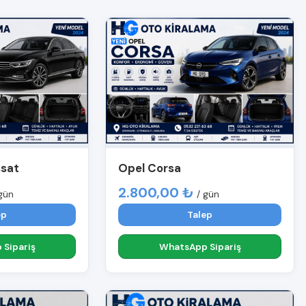
ssat
Opel Corsa
2.800,00 ₺
gün
/ gün
ep
Talep
Sipariş
WhatsApp Sipariş