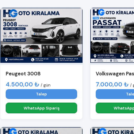
Peugeot 3008
Volkswagen Pa
4.500,00 ₺
7.000,00 ₺
/ gün
/ 
Talep
Tal
WhatsApp Sipariş
WhatsApp 