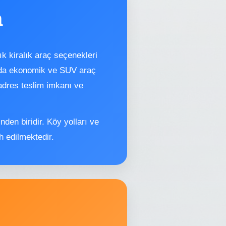
a
lık kiralık araç seçenekleri
ızda ekonomik ve SUV araç
 adres teslim imkanı ve
nden biridir. Köy yolları ve
 edilmektedir.