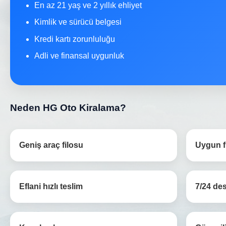
En az 21 yaş ve 2 yıllık ehliyet
Kimlik ve sürücü belgesi
Kredi kartı zorunluluğu
Adli ve finansal uygunluk
Neden HG Oto Kiralama?
Geniş araç filosu
Uygun fi
Eflani hızlı teslim
7/24 de