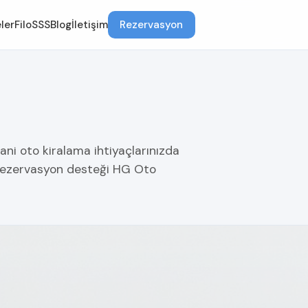
ler
Filo
SSS
Blog
İletişim
Rezervasyon
lani oto kiralama ihtiyaçlarınızda
r rezervasyon desteği HG Oto