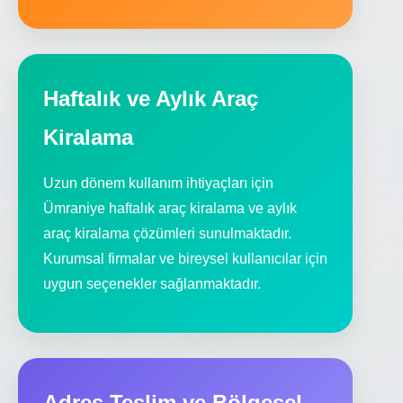
Haftalık ve Aylık Araç
Kiralama
Uzun dönem kullanım ihtiyaçları için
Ümraniye haftalık araç kiralama ve aylık
araç kiralama çözümleri sunulmaktadır.
Kurumsal firmalar ve bireysel kullanıcılar için
uygun seçenekler sağlanmaktadır.
Adres Teslim ve Bölgesel