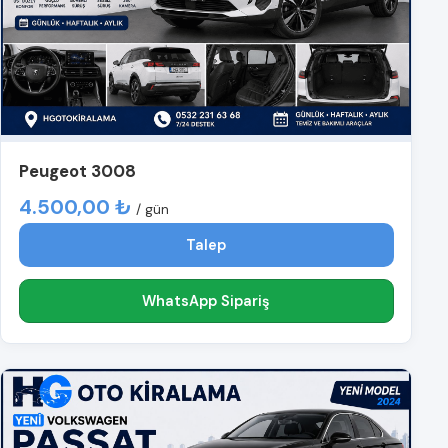
Peugeot 3008
4.500,00 ₺
/ gün
Talep
WhatsApp Sipariş