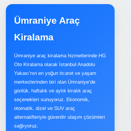
Ümraniye Araç
Kiralama
Ümraniye araç kiralama hizmetlerinde HG
Oto Kiralama olarak İstanbul Anadolu
Yakası’nın en yoğun ticaret ve yaşam
merkezlerinden biri olan Ümraniye’de
günlük, haftalık ve aylık kiralık araç
seçenekleri sunuyoruz. Ekonomik,
otomatik, dizel ve SUV araç
alternatifleriyle güvenilir ulaşım çözümleri
sağlıyoruz.