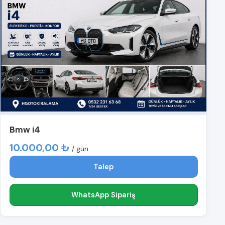
Bmw i4
10.000,00 ₺
/ gün
Talep
WhatsApp Sipariş