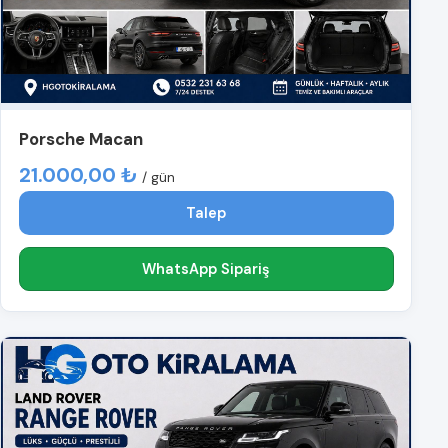
Porsche Macan
21.000,00 ₺
/ gün
Talep
WhatsApp Sipariş