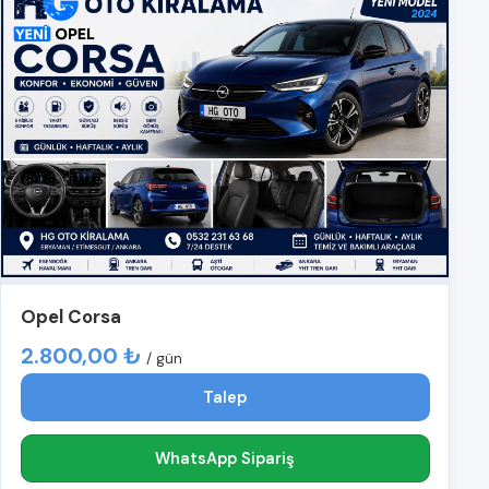
Opel Corsa
2.800,00 ₺
/ gün
Talep
WhatsApp Sipariş