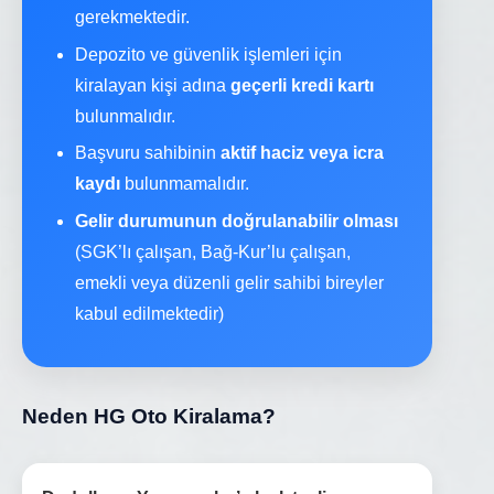
gerekmektedir.
Depozito ve güvenlik işlemleri için
kiralayan kişi adına
geçerli kredi kartı
bulunmalıdır.
Başvuru sahibinin
aktif haciz veya icra
kaydı
bulunmamalıdır.
Gelir durumunun doğrulanabilir olması
(SGK’lı çalışan, Bağ-Kur’lu çalışan,
emekli veya düzenli gelir sahibi bireyler
kabul edilmektedir)
Neden HG Oto Kiralama?