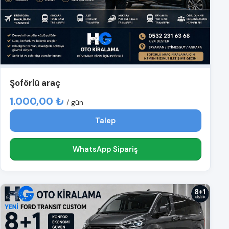
Şoförlü araç
1.000,00 ₺
/ gün
Talep
WhatsApp Sipariş