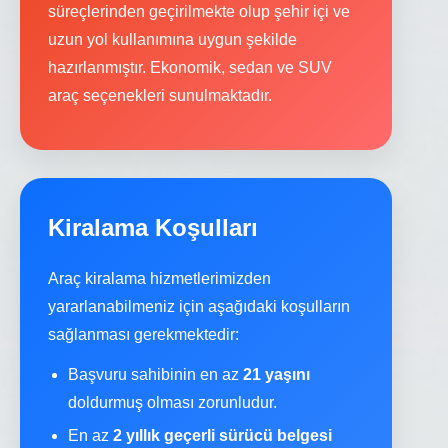
süreçlerinden geçirilmekte olup şehir içi ve
uzun yol kullanımına uygun şekilde
hazırlanmıştır. Ekonomik, sedan ve SUV
araç seçenekleri sunulmaktadır.
Kiralama Koşulları
Araç kiralama hizmetlerimizden
yararlanabilmeniz için aşağıdaki koşulların
sağlanması gerekmektedir:
Başvuru sahibinin en az
21 yaşını
doldurmuş olması zorunludur.
En az
2 yıllık geçerli sürücü belgesi