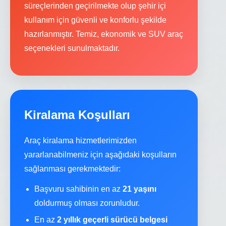
süreçlerinden geçirilmekte olup şehir içi
kullanım için güvenli ve konforlu şekilde
hazırlanmıştır. Temiz, ekonomik ve SUV araç
seçenekleri sunulmaktadır.
Kiralama Koşulları
Araç kiralama hizmetlerimizden
yararlanabilmeniz için aşağıdaki koşulların
sağlanması gerekmektedir:
Başvuru sahibinin en az
21 yaşını
doldurmuş olması zorunludur.
En az
2 yıllık geçerli sürücü belgesi