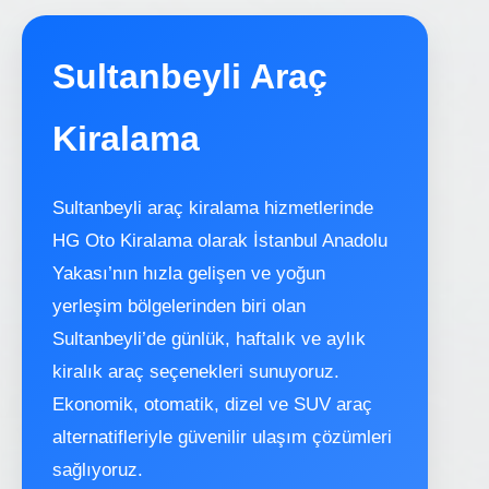
Sultanbeyli Araç
Kiralama
Sultanbeyli araç kiralama hizmetlerinde
HG Oto Kiralama olarak İstanbul Anadolu
Yakası’nın hızla gelişen ve yoğun
yerleşim bölgelerinden biri olan
Sultanbeyli’de günlük, haftalık ve aylık
kiralık araç seçenekleri sunuyoruz.
Ekonomik, otomatik, dizel ve SUV araç
alternatifleriyle güvenilir ulaşım çözümleri
sağlıyoruz.