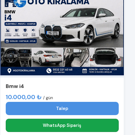
Bmw i4
10.000,00 ₺
/ gün
Talep
WhatsApp Sipariş