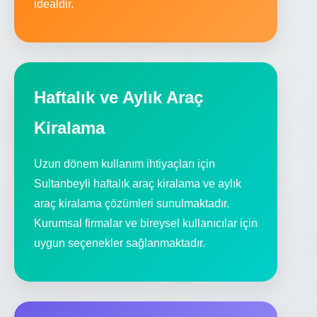
idealdir.
Haftalık ve Aylık Araç
Kiralama
Uzun dönem kullanım ihtiyaçları için
Sultanbeyli haftalık araç kiralama ve aylık
araç kiralama çözümleri sunulmaktadır.
Kurumsal firmalar ve bireysel kullanıcılar için
uygun seçenekler sağlanmaktadır.