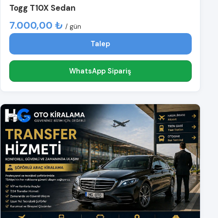
Togg T10X Sedan
7.000,00 ₺
/ gün
Talep
WhatsApp Sipariş