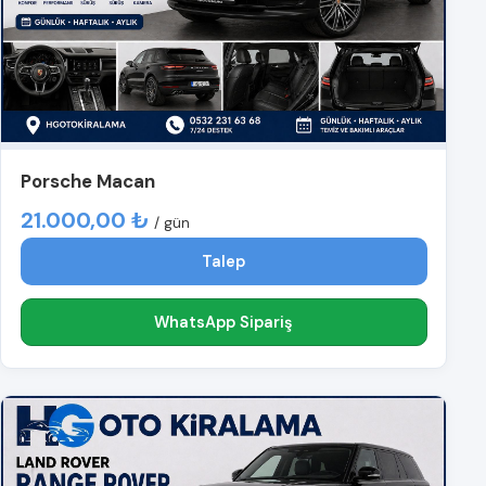
Porsche Macan
21.000,00 ₺
/ gün
Talep
WhatsApp Sipariş