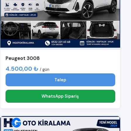
Peugeot 3008
4.500,00 ₺
/ gün
Talep
WhatsApp Sipariş