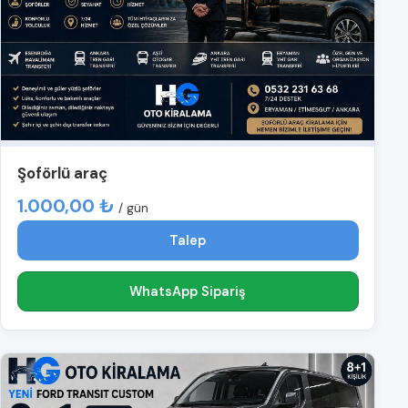
Şoförlü araç
1.000,00 ₺
/ gün
Talep
WhatsApp Sipariş