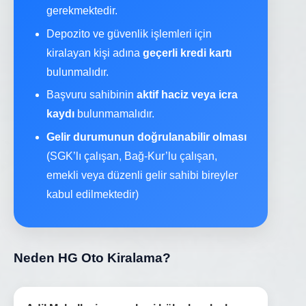
gerekmektedir.
Depozito ve güvenlik işlemleri için
kiralayan kişi adına
geçerli kredi kartı
bulunmalıdır.
Başvuru sahibinin
aktif haciz veya icra
kaydı
bulunmamalıdır.
Gelir durumunun doğrulanabilir olması
(SGK’lı çalışan, Bağ-Kur’lu çalışan,
emekli veya düzenli gelir sahibi bireyler
kabul edilmektedir)
Neden HG Oto Kiralama?