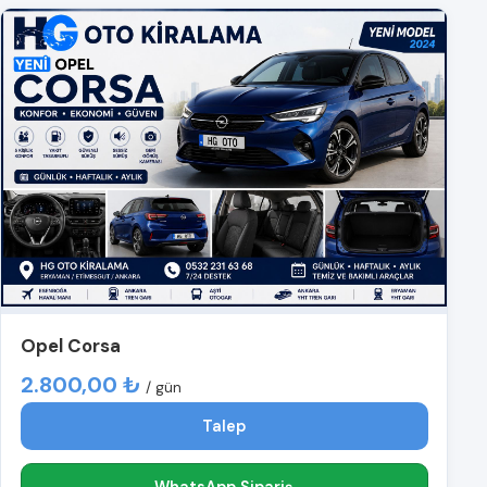
Opel Corsa
2.800,00 ₺
/ gün
Talep
WhatsApp Sipariş