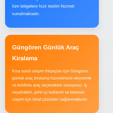
tüm bölgelere hızlı teslim hizmeti
sunulmaktadır.
Güngören Günlük Araç
Kiralama
Kısa süreli ulaşım ihtiyaçları için Güngören
günlük araç kiralama hizmetimizle ekonomik
ve konforlu araç seçenekleri sunuyoruz. İş
seyahatleri, şehir içi kullanım ve bireysel
ulaşım için ideal çözümler sağlanmaktadır.