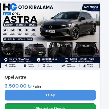
Opel Astra
3.500,00 ₺
/ gün
Talep
WhatsApp Sipariş