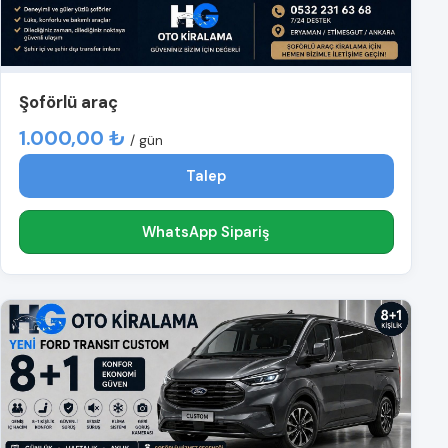
Şoförlü araç
1.000,00 ₺
/ gün
Talep
WhatsApp Sipariş