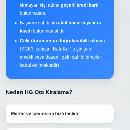
kiralayan kişi adına
geçerli kredi kartı
bulunmalıdır.
Başvuru sahibinin
aktif haciz veya icra
kaydı
bulunmamalıdır.
Gelir durumunun doğrulanabilir olması
(SGK’lı çalışan, Bağ-Kur’lu çalışan,
emekli veya düzenli gelir sahibi bireyler
kabul edilmektedir)
Neden HG Oto Kiralama?
Merter ve çevresine hızlı teslim