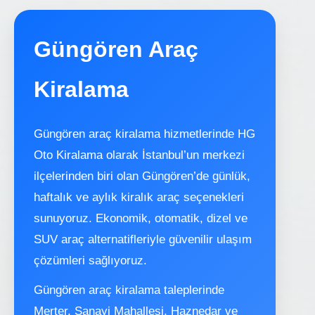
Güngören Araç
Kiralama
Güngören araç kiralama hizmetlerinde HG
Oto Kiralama olarak İstanbul’un merkezi
ilçelerinden biri olan Güngören’de günlük,
haftalık ve aylık kiralık araç seçenekleri
sunuyoruz. Ekonomik, otomatik, dizel ve
SUV araç alternatifleriyle güvenilir ulaşım
çözümleri sağlıyoruz.
Güngören araç kiralama taleplerinde
Merter, Sanayi Mahallesi, Haznedar ve