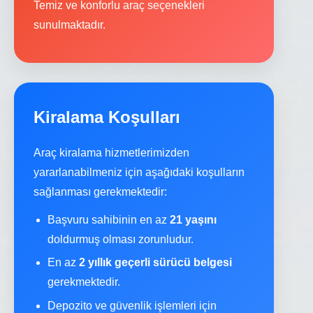
Temiz ve konforlu araç seçenekleri
sunulmaktadır.
Kiralama Koşulları
Araç kiralama hizmetlerimizden
yararlanabilmeniz için aşağıdaki koşulların
sağlanması gerekmektedir:
Başvuru sahibinin en az
21 yaşını
doldurmuş olması zorunludur.
En az
2 yıllık geçerli sürücü belgesi
gerekmektedir.
Depozito ve güvenlik işlemleri için