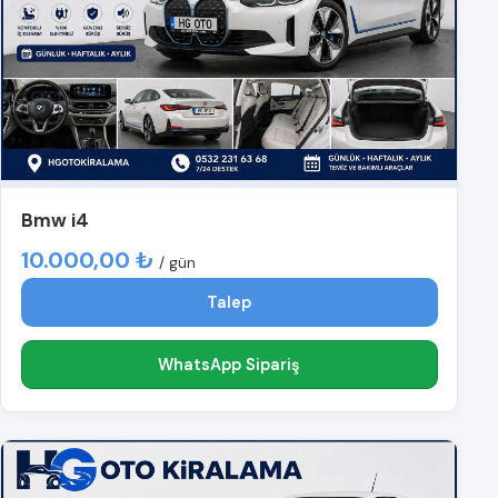
Bmw i4
10.000,00 ₺
/ gün
Talep
WhatsApp Sipariş