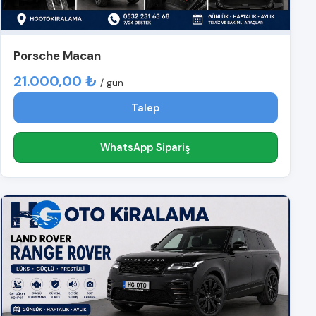
Porsche Macan
21.000,00 ₺
/ gün
Talep
WhatsApp Sipariş