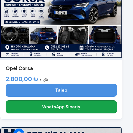
Opel Corsa
2.800,00 ₺
/ gün
Talep
WhatsApp Sipariş