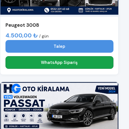
Peugeot 3008
4.500,00 ₺
/ gün
Talep
WhatsApp Sipariş