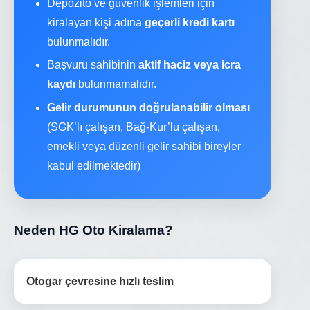
Depozito ve güvenlik işlemleri için
kiralayan kişi adına
geçerli kredi kartı
bulunmalıdır.
Başvuru sahibinin
aktif haciz veya icra
kaydı
bulunmamalıdır.
Gelir durumunun doğrulanabilir olması
(SGK’lı çalışan, Bağ-Kur’lu çalışan,
emekli veya düzenli gelir sahibi bireyler
kabul edilmektedir)
Neden HG Oto Kiralama?
Otogar çevresine hızlı teslim