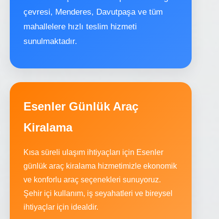
çevresi, Menderes, Davutpaşa ve tüm
mahallelere hızlı teslim hizmeti
sunulmaktadır.
Esenler Günlük Araç
Kiralama
Kısa süreli ulaşım ihtiyaçları için Esenler
günlük araç kiralama hizmetimizle ekonomik
ve konforlu araç seçenekleri sunuyoruz.
Şehir içi kullanım, iş seyahatleri ve bireysel
ihtiyaçlar için idealdir.