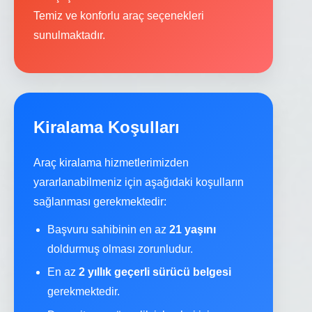
Temiz ve konforlu araç seçenekleri
sunulmaktadır.
Kiralama Koşulları
Araç kiralama hizmetlerimizden
yararlanabilmeniz için aşağıdaki koşulların
sağlanması gerekmektedir:
Başvuru sahibinin en az
21 yaşını
doldurmuş olması zorunludur.
En az
2 yıllık geçerli sürücü belgesi
gerekmektedir.