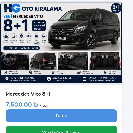
Mercedes Vito 8+1
7.500,00 ₺
/ gün
Talep
WhatsApp Sipariş