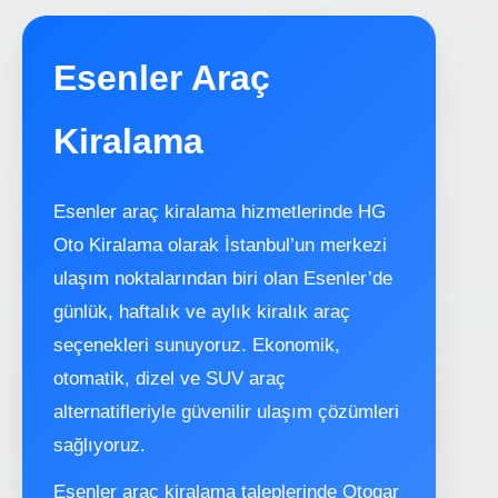
Esenler Araç
Kiralama
Esenler araç kiralama hizmetlerinde HG
Oto Kiralama olarak İstanbul’un merkezi
ulaşım noktalarından biri olan Esenler’de
günlük, haftalık ve aylık kiralık araç
seçenekleri sunuyoruz. Ekonomik,
otomatik, dizel ve SUV araç
alternatifleriyle güvenilir ulaşım çözümleri
sağlıyoruz.
Esenler araç kiralama taleplerinde Otogar