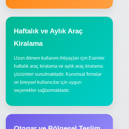
Haftalık ve Aylık Araç
Kiralama
Uzun dönem kullanım ihtiyaçları için Esenler
haftalık araç kiralama ve aylık araç kiralama
çözümleri sunulmaktadır. Kurumsal firmalar
ve bireysel kullanıcılar için uygun
seçenekler sağlanmaktadır.
Otogar ve Bölgesel Teslim