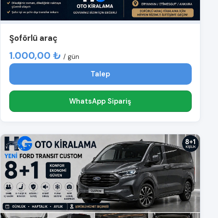
Şoförlü araç
1.000,00 ₺
/ gün
Talep
WhatsApp Sipariş