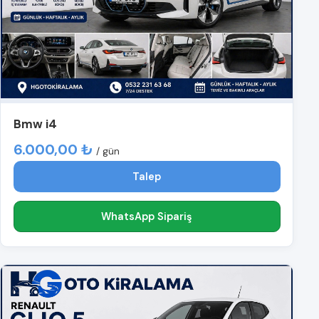
Bmw i4
6.000,00 ₺
/ gün
Talep
WhatsApp Sipariş