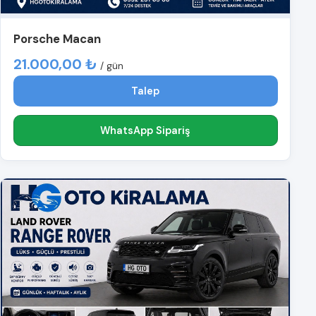
Porsche Macan
21.000,00 ₺
/ gün
Talep
WhatsApp Sipariş