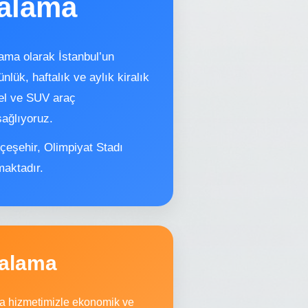
ralama
ama olarak İstanbul’un
lük, haftalık ve aylık kiralık
zel ve SUV araç
sağlıyoruz.
çeşehir, Olimpiyat Stadı
maktadır.
ralama
ama hizmetimizle ekonomik ve