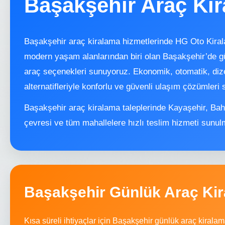
Başakşehir Araç Ki
Başakşehir araç kiralama hizmetlerinde HG Oto Kiral
modern yaşam alanlarından biri olan Başakşehir’de gün
araç seçenekleri sunuyoruz. Ekonomik, otomatik, di
alternatifleriyle konforlu ve güvenli ulaşım çözümleri 
Başakşehir araç kiralama taleplerinde Kayaşehir, Bah
çevresi ve tüm mahallelere hızlı teslim hizmeti sunul
Başakşehir Günlük Araç Ki
Kısa süreli ihtiyaçlar için Başakşehir günlük araç kiral