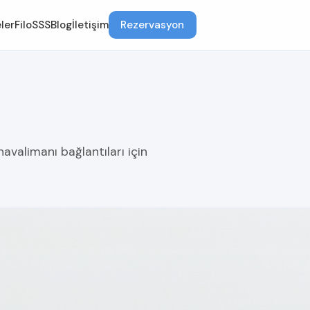
ler
Filo
SSS
Blog
İletişim
Rezervasyon
avalimanı bağlantıları için