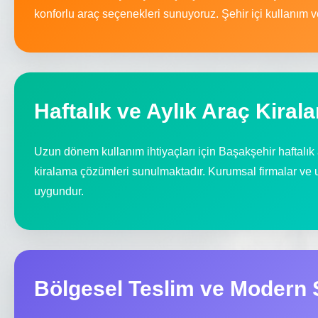
konforlu araç seçenekleri sunuyoruz. Şehir içi kullanım ve 
Haftalık ve Aylık Araç Kiral
Uzun dönem kullanım ihtiyaçları için Başakşehir haftalık 
kiralama çözümleri sunulmaktadır. Kurumsal firmalar ve u
uygundur.
Bölgesel Teslim ve Modern S