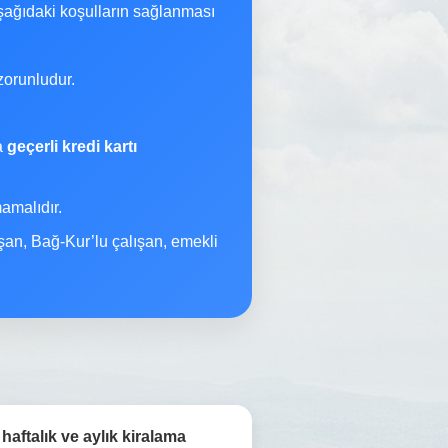
şağıdaki koşulların sağlanması
orunludur.
na
geçerli kredi kartı
malıdır.
şan, Bağ-Kur’lu çalışan, emekli
haftalık ve aylık kiralama