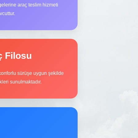
elerine araç teslim hizmeti
cuttur.
ç Filosu
 konforlu sürüşe uygun şekilde
leri sunulmaktadır.