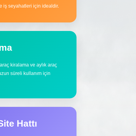
iş seyahatleri için idealdir.
ama
araç kiralama ve aylık araç
zun süreli kullanım için
ite Hattı