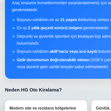
Araç kiralama hizmetlerimizden yararlanabilmeniz için a
gerekmektedir:
Başvuru sahibinin en az
21 yaşını
doldurmuş olması z
En az
2 yıllık geçerli sürücü belgesi
gerekmektedir.
Depozito ve güvenlik işlemleri için kiralayan kişi adı
bulunmalıdır.
Başvuru sahibinin
aktif haciz veya icra kaydı
bulunma
Gelir durumunun doğrulanabilir olması
(SGK’lı çalı
veya düzenli gelir sahibi bireyler kabul edilmektedir)
Neden HG Oto Kiralama?
Modern site ve rezidans bölgelerine
Günlük, 